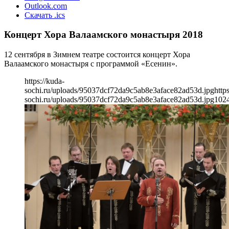
Outlook.com
Скачать .ics
Концерт Хора Валаамского монастыря 2018
12 сентября в Зимнем театре состоится концерт Хора
Валаамского монастыря с программой «Есенин».
https://kuda-
sochi.ru/uploads/95037dcf72da9c5ab8e3aface82ad53d.jpg
http
sochi.ru/uploads/95037dcf72da9c5ab8e3aface82ad53d.jpg
102