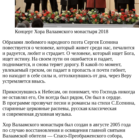
Концерт Хора Валаамского монастыря 2018
Образами любимого народного поэта Сергея Есенина
повествуется о человеке, который живет среди нас, печалится
и радуется, любит и страдает. О человеке, который ищет Бога,
ищет истину. На своем пути он ошибается и падает,
поднимается, и снова теряет дорогу. В какой-то момент,
увлекаемый грехом, он падает в пропасть и почти гибнет,
но находит в себе силы и, оттолкнувшись от дна, через Веру
устремляется ввысь.
Прикоснувшись к Небесам, он понимает, что Господь никогда
не оставлял его, Он всегда был рядом, Он был в сердце.
В программе прозвучат песни и романсы на стихи С.Есенина,
старинные церковные распевы, русская классическая
и современная духовная музыка.
Хор Валаамского монастыря был создан в августе 2005 года
по случаю восстановления и освящения главной святыни
Валаамской обители — Спасо-Преображенского собора,