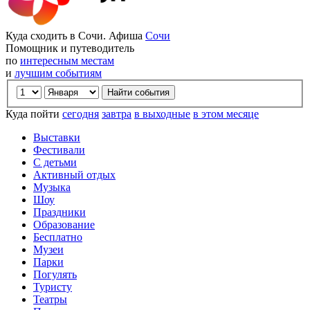
Куда сходить в Сочи. Афиша
Сочи
Помощник и путеводитель
по
интересным местам
и
лучшим событиям
Куда пойти
сегодня
завтра
в выходные
в этом месяце
Выставки
Фестивали
С детьми
Активный отдых
Музыка
Шоу
Праздники
Образование
Бесплатно
Музеи
Парки
Погулять
Туристу
Театры