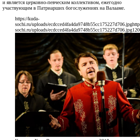
и является церковно-певческим коллективом, ежегодно
участвующим в Патриарших богослужениях на Валааме.
https://kuda-
sochi.ru/uploads/ecdcced4fa4da9748b55cc175227d706.jpg
http
sochi.ru/uploads/ecdcced4fa4da9748b55cc175227d706.jpg
120