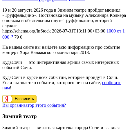
19 и 20 августа 2026 года в Зимнем театре пройдет мюзикл
«Труффальдино». Постановка на музыку Александра Колкера
о ловком и обаятельном плуте Труффальдино, который
служит…
https://schema.org/InStock
2026-07-31T13:11:00+03:00
1000
от 1
000
₽
79
0
На нашем сайте вы найдете всю информацию про событие
концерт Хора Валаамского монастыря 2018.
КудаСочи — это интерактивная афиша самых интересных
событий Сочи.
КудаСочи в курсе всех событий, которые пройдут в Сочи.
Если вы знаете о событии, которого нет на сайте,
сообщите
нам
!
Напомнить
Вы организатор этого события?
Зимний театр
Зимний театр — визитная карточка города Сочи и главная