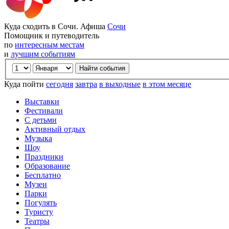
Куда сходить в Сочи. Афиша
Сочи
Помощник и путеводитель
по
интересным местам
и
лучшим событиям
Куда пойти
сегодня
завтра
в выходные
в этом месяце
Выставки
Фестивали
С детьми
Активный отдых
Музыка
Шоу
Праздники
Образование
Бесплатно
Музеи
Парки
Погулять
Туристу
Театры