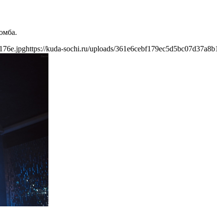
омба.
176e.jpg
https://kuda-sochi.ru/uploads/361e6cebf179ec5d5bc07d37a8b