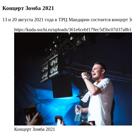
Концерт Зомба 2021
13 и 20 августа 2021 года в ТРЦ Мандарин состоится концерт З
https://kuda-sochi.ru/uploads/361e6cebf179ec5d5bc07d37a8b1
Концерт Зомба 2021