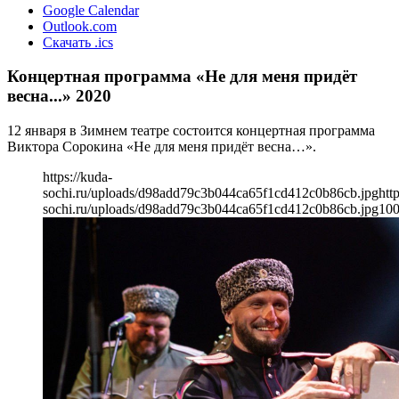
Google Calendar
Outlook.com
Скачать .ics
Концертная программа «Не для меня придёт
весна...» 2020
12 января в Зимнем театре состоится концертная программа
Виктора Сорокина «Не для меня придёт весна…».
https://kuda-
sochi.ru/uploads/d98add79c3b044ca65f1cd412c0b86cb.jpg
htt
sochi.ru/uploads/d98add79c3b044ca65f1cd412c0b86cb.jpg
10