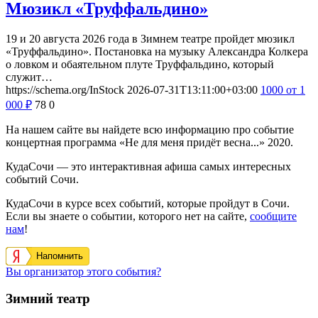
Мюзикл «Труффальдино»
19 и 20 августа 2026 года в Зимнем театре пройдет мюзикл
«Труффальдино». Постановка на музыку Александра Колкера
о ловком и обаятельном плуте Труффальдино, который
служит…
https://schema.org/InStock
2026-07-31T13:11:00+03:00
1000
от 1
000
₽
78
0
На нашем сайте вы найдете всю информацию про событие
концертная программа «Не для меня придёт весна...» 2020.
КудаСочи — это интерактивная афиша самых интересных
событий Сочи.
КудаСочи в курсе всех событий, которые пройдут в Сочи.
Если вы знаете о событии, которого нет на сайте,
сообщите
нам
!
Напомнить
Вы организатор этого события?
Зимний театр