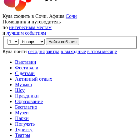
Куда сходить в Сочи. Афиша
Сочи
Помощник и путеводитель
по
интересным местам
и
лучшим событиям
Куда пойти
сегодня
завтра
в выходные
в этом месяце
Выставки
Фестивали
С детьми
Активный отдых
Музыка
Шоу
Праздники
Образование
Бесплатно
Музеи
Парки
Погулять
Туристу
Театры