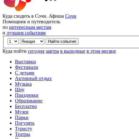
Куда сходить в Сочи. Афиша
Сочи
Помощник и путеводитель
по
интересным местам
и
лучшим событиям
Куда пойти
сегодня
завтра
в выходные
в этом месяце
Выставки
Фестивали
С детьми
Активный отдых
Музыка
Шоу
Праздники
Образование
Бесплатно
Музеи
Парки
Погулять
Туристу
Театры