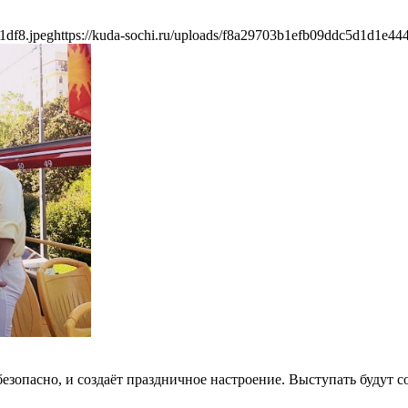
1df8.jpeg
https://kuda-sochi.ru/uploads/f8a29703b1efb09ddc5d1d1e44
езопасно, и создаёт праздничное настроение. Выступать будут с