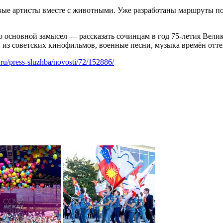
вые артисты вместе с животными. Уже разработаны маршруты по 
о основной замысел — рассказать сочинцам в год 75-летия Вели
и из советских кинофильмов, военные песни, музыка времён отт
i.ru/press-sluzhba/novosti/72/152886/