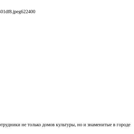
401df8.jpeg
622
400
отрудники не только домов культуры, но и знаменитые в городе