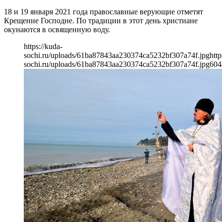
18 и 19 января 2021 года православные верующие отметят
Крещение Господне. По традиции в этот день христиане
окунаются в освященную воду.
https://kuda-
sochi.ru/uploads/61ba87843aa230374ca5232bf307a74f.jpg
http
sochi.ru/uploads/61ba87843aa230374ca5232bf307a74f.jpg
604