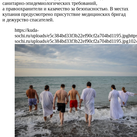
санитарно-эпидемиологических требований,
а правоохранители и казачество за безопасностью. В местах
купания предусмотрено присутствие медицинских бригад
и дежурство спасателей.
https://kuda-
sochi.ru/uploads/e5c384bd33f3b22ef90cf2a704bd1195.jpg
http
sochi.ru/uploads/e5c384bd33f3b22ef90cf2a704bd1195.jpg
102