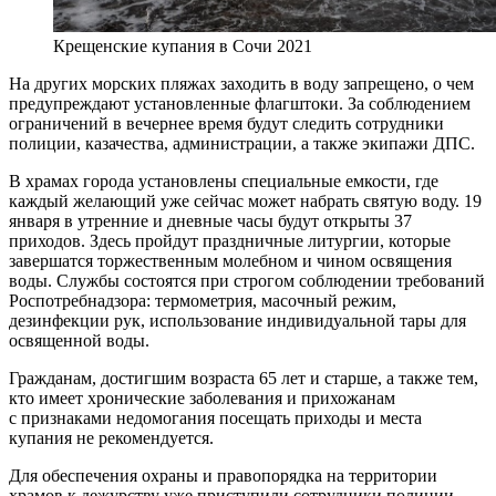
Крещенские купания в Сочи 2021
На других морских пляжах заходить в воду запрещено, о чем
предупреждают установленные флагштоки. За соблюдением
ограничений в вечернее время будут следить сотрудники
полиции, казачества, администрации, а также экипажи ДПС.
В храмах города установлены специальные емкости, где
каждый желающий уже сейчас может набрать святую воду. 19
января в утренние и дневные часы будут открыты 37
приходов. Здесь пройдут праздничные литургии, которые
завершатся торжественным молебном и чином освящения
воды. Службы состоятся при строгом соблюдении требований
Роспотребнадзора: термометрия, масочный режим,
дезинфекции рук, использование индивидуальной тары для
освященной воды.
Гражданам, достигшим возраста 65 лет и старше, а также тем,
кто имеет хронические заболевания и прихожанам
с признаками недомогания посещать приходы и места
купания не рекомендуется.
Для обеспечения охраны и правопорядка на территории
храмов к дежурству уже приступили сотрудники полиции