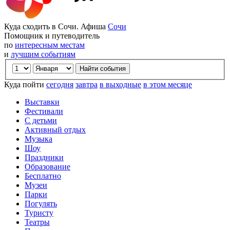
Куда сходить в Сочи. Афиша
Сочи
Помощник и путеводитель
по
интересным местам
и
лучшим событиям
Куда пойти
сегодня
завтра
в выходные
в этом месяце
Выставки
Фестивали
С детьми
Активный отдых
Музыка
Шоу
Праздники
Образование
Бесплатно
Музеи
Парки
Погулять
Туристу
Театры