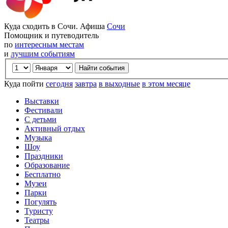
Куда сходить в Сочи. Афиша
Сочи
Помощник и путеводитель
по
интересным местам
и
лучшим событиям
Куда пойти
сегодня
завтра
в выходные
в этом месяце
Выставки
Фестивали
С детьми
Активный отдых
Музыка
Шоу
Праздники
Образование
Бесплатно
Музеи
Парки
Погулять
Туристу
Театры