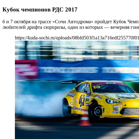
Кубок чемпионов РДС 2017
6 и 7 октября на трассе «Сочи Автодрома» пройдет Кубок Че
любителей дрифта сюрпризы, один из которых — вечерняя гон
https://kuda-sochi.ru/uploads/08bfd503f1a13a716edf255770f0