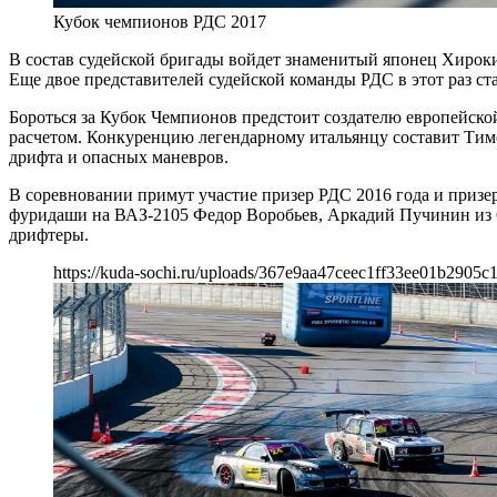
Кубок чемпионов РДС 2017
В состав судейской бр​​игады войдет знаменитый японец Хир
Еще двое представителей судейской команды РДС в этот раз ст
Бороться за Кубок Чемпионов предстоит создателю европейс
расчетом. Конкуренцию легендарному итальянцу составит Тим
дрифта и опасных маневров.
В соревновании примут участие призер РДС 2016 года и призер
фуридаши на ВАЗ-2105 Федор Воробьев, Аркадий Пучинин из 
дрифтеры.
https://kuda-sochi.ru/uploads/367e9aa47ceec1ff33ee01b2905c