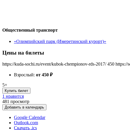
Общественный транспорт
«Олимпийский парк (Имеретинский курорт)»
Цены на билеты
https://kuda-sochi.ru/event/kubok-chempionov-rds-2017/
450
https:/
Взрослый:
от 450
₽
5+
Купить билет
1 нравится
481
просмотр
Добавить в календарь
Google Calendar
Outlook.com
Скачать .ics