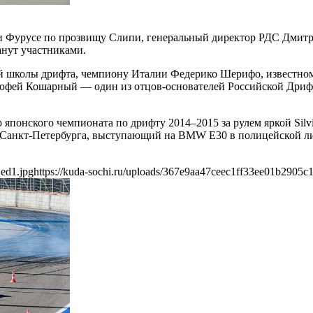
оки Фурусе по прозвищу Слипи, генеральный директор РДС Дмит
анут участниками.
кой школы дрифта, чемпиону Италии Федерико Шерифо, известн
офей Кошарный — один из отцов-основателей Российской Дрифт
 японского чемпионата по дрифту 2014–2015 за рулем яркой Sil
Санкт-Петербурга, выступающий на BMW E30 в полицейской лив
1ed1.jpg
https://kuda-sochi.ru/uploads/367e9aa47ceec1ff33ee01b2905c