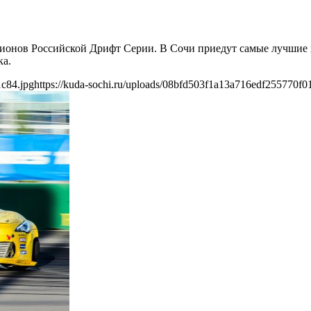
мпионов Российской Дрифт Серии. В Сочи приедут самые лучшие
ка.
1c84.jpg
https://kuda-sochi.ru/uploads/08bfd503f1a13a716edf255770f0