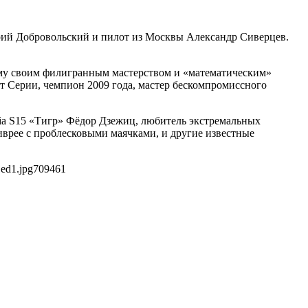
рий Добровольский и пилот из Москвы Александр Сиверцев.
ому своим филигранным мастерством и «математическим»
 Серии, чемпион 2009 года, мастер бескомпромиссного
via S15 «Тигр» Фёдор Дзежиц, любитель экстремальных
рее с проблесковыми маячками, и другие известные
1ed1.jpg
709
461