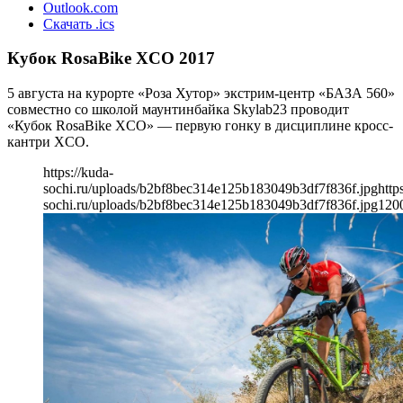
Outlook.com
Скачать .ics
Кубок RosaBike XCO 2017
5 августа на курорте «Роза Хутор» экстрим-центр «БАЗА 560»
совместно со школой маунтинбайка Skylab23 проводит
«Кубок RosaBike XCO» — первую гонку в дисциплине кросс-
кантри XCO.
https://kuda-
sochi.ru/uploads/b2bf8bec314e125b183049b3df7f836f.jpg
http
sochi.ru/uploads/b2bf8bec314e125b183049b3df7f836f.jpg
120