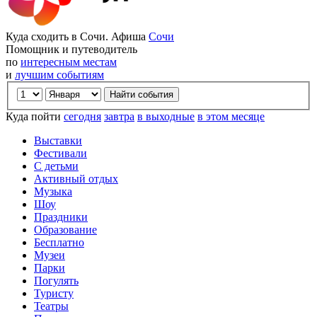
Куда сходить в Сочи. Афиша
Сочи
Помощник и путеводитель
по
интересным местам
и
лучшим событиям
Куда пойти
сегодня
завтра
в выходные
в этом месяце
Выставки
Фестивали
С детьми
Активный отдых
Музыка
Шоу
Праздники
Образование
Бесплатно
Музеи
Парки
Погулять
Туристу
Театры