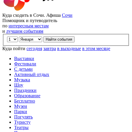
Куда сходить в Сочи. Афиша
Сочи
Помощник и путеводитель
по
интересным местам
и
лучшим событиям
Куда пойти
сегодня
завтра
в выходные
в этом месяце
Выставки
Фестивали
С детьми
Активный отдых
Музыка
Шоу
Праздники
Образование
Бесплатно
Музеи
Парки
Погулять
Туристу
Театры