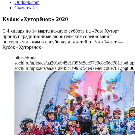
Outlook.com
Скачать .ics
Кубок «Хуторёнок» 2020
С 4 января по 14 марта каждую субботу на «Роза Хутор»
пройдут традиционные любительские соревнования
по горным лыжам и сноуборду для детей от 5 до 14 лет —
Кубок «Хуторёнок».
https://kuda-
sochi.ru/uploads/aa201a945c1f995c5de97e9e8c06e781.jpg
http
sochi.ru/uploads/aa201a945c1f995c5de97e9e8c06e781.jpg
800