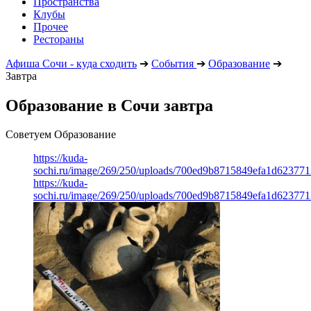
Пространства
Клубы
Прочее
Рестораны
Афиша Сочи - куда сходить
➔
События
➔
Образование
➔
Завтра
Образование в Сочи завтра
Советуем Образование
https://kuda-
sochi.ru/image/269/250/uploads/700ed9b8715849efa1d623771
https://kuda-
sochi.ru/image/269/250/uploads/700ed9b8715849efa1d623771