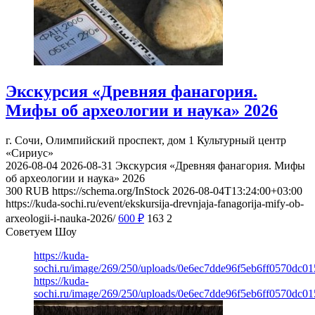
Экскурсия «Древняя фанагория.
Мифы об археологии и наука» 2026
г. Сочи, Олимпийский проспект, дом 1
Культурный центр
«Сириус»
2026-08-04
2026-08-31
Экскурсия «Древняя фанагория. Мифы
об археологии и наука» 2026
300
RUB
https://schema.org/InStock
2026-08-04T13:24:00+03:00
https://kuda-sochi.ru/event/ekskursija-drevnjaja-fanagorija-mify-ob-
arxeologii-i-nauka-2026/
600
₽
163
2
Советуем Шоу
https://kuda-
sochi.ru/image/269/250/uploads/0e6ec7dde96f5eb6ff0570dc0
https://kuda-
sochi.ru/image/269/250/uploads/0e6ec7dde96f5eb6ff0570dc0