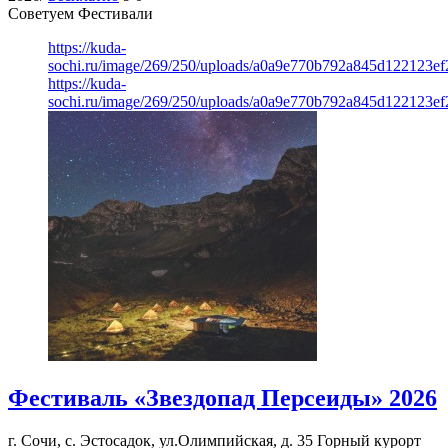
Советуем Фестивали
https://kuda-
sochi.ru/image/269/250/uploads/a0a9e770b792a845d122123ef
https://kuda-
sochi.ru/image/269/250/uploads/a0a9e770b792a845d122123ef
Фестиваль «Звездопад Персеиды» 2026
г. Сочи, с. Эстосадок, ул.Олимпийская, д. 35
Горный курорт