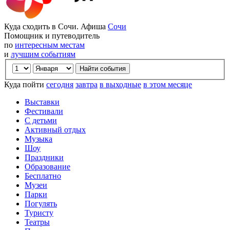
Куда сходить в Сочи. Афиша
Сочи
Помощник и путеводитель
по
интересным местам
и
лучшим событиям
Куда пойти
сегодня
завтра
в выходные
в этом месяце
Выставки
Фестивали
С детьми
Активный отдых
Музыка
Шоу
Праздники
Образование
Бесплатно
Музеи
Парки
Погулять
Туристу
Театры