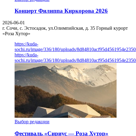
Концерт Филиппа Киркорова 2026
2026-06-01
г. Сочи, с. Эстосадок, ул.Олимпийская, д. 35
Горный курорт
«Роза Хутор»
https://kuda-
sochi.ru/image/336/180/uploads/8d84810acf95d4561954e235
https://kuda-
sochi.ru/image/336/180/uploads/8d84810acf95d4561954e235
Выбор редакции
Фестиваль «Сириус — Роза Хутор»