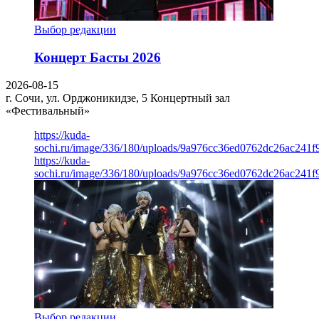
Выбор редакции
Концерт Басты 2026
2026-08-15
г. Сочи, ул. Орджоникидзе, 5
Концертный зал
«Фестивальный»
https://kuda-
sochi.ru/image/336/180/uploads/9a976cc36ed0762dc26ac241f
https://kuda-
sochi.ru/image/336/180/uploads/9a976cc36ed0762dc26ac241f
Выбор редакции