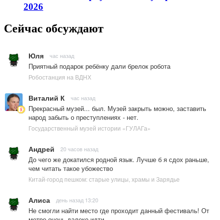
2026
Сейчас обсуждают
Юля
час назад
Приятный подарок ребёнку дали брелок робота
Робостанция на ВДНХ
Виталий К
час назад
Прекрасный музей... был. Музей закрыть можно, заставить
народ забыть о преступлениях - нет.
Государственный музей истории «ГУЛАГа»
Андрей
20 часов назад
До чего же докатился родной язык. Лучше б я сдох раньше,
чем читать такое убожество
Китай-город пешком: старые улицы, храмы и Зарядье
Алиса
день назад 13:20
Не смогли найти место где проходит данный фестиваль! От
метро очень далеко идти