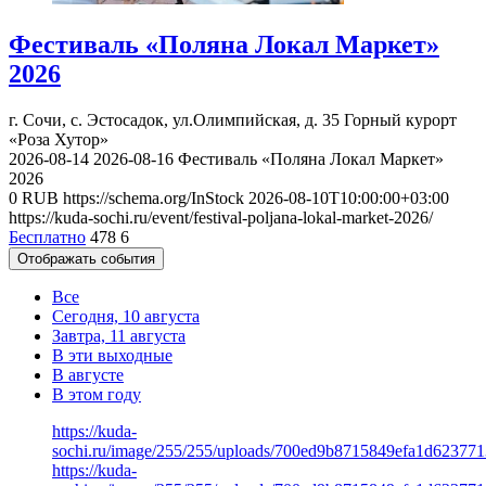
Фестиваль «Поляна Локал Маркет»
2026
г. Сочи, с. Эстосадок, ул.Олимпийская, д. 35
Горный курорт
«Роза Хутор»
2026-08-14
2026-08-16
Фестиваль «Поляна Локал Маркет»
2026
0
RUB
https://schema.org/InStock
2026-08-10T10:00:00+03:00
https://kuda-sochi.ru/event/festival-poljana-lokal-market-2026/
Бесплатно
478
6
Отображать события
Все
Сегодня, 10 августа
Завтра, 11 августа
В эти выходные
В августе
В этом году
https://kuda-
sochi.ru/image/255/255/uploads/700ed9b8715849efa1d623771
https://kuda-