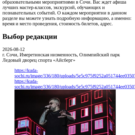
образовательными мероприятиями в Сочи. Вас ждет афиша
лучших мастер-классов, экскурсий, обучающих и
познавательных событий. О каждом мероприятии в данном
разделе вы можете узнать подробную информацию, а именно:
время и место проведения, стоимость билетов, адрес.
Выбор редакции
2026-08-12
г. Сочи, Имеретинская низменность, Олимпийский парк
Ледовый дворец спорта «Айсберг»
https://kuda-
sochi.ru/image/336/180/uploads/5e5c975f9252a051744ee0350
https://kuda-
sochi.ru/image/336/180/uploads/5e5c975f9252a051744ee0350