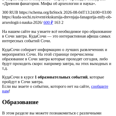
«Древняя фанагория. Мифы об археологии и наука».
300
RUB
https://schema.org/InStock
2026-08-04T13:24:00+03:00
https://kuda-sochi.ru/event/ekskursija-drevnjaja-fanagorija-mify-ob-
arxeologii-i-nauka-2026/
600
₽
163
2
На нашем сайте вы узнаете всё необходимое про образование
в Сочи завтра. КудаСочи — это интерактивная афиша самых
интересных событий Сочи.
КудаСочи собирает информацию о лучших развлечениях и
мероприятих Сочи. На этой странице перечислены
образование в Сочи завтра которые проходят сегодня, либо
будут проходить скоро: например завтра, на этих выходных и
т.д.
КудаСочи в курсе
1 образовательных событий
, которые
пройдут в Сочи завтра.
Если вы знаете о событии, которого нет на сайте,
сообщите
нам
!
Образование
В этом разделе вы можете познакомиться с различными