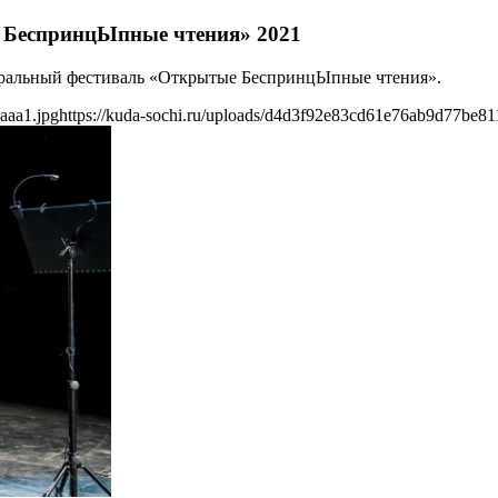
 БеспринцЫпные чтения» 2021
еатральный фестиваль «Открытые БеспринцЫпные чтения».
aaa1.jpg
https://kuda-sochi.ru/uploads/d4d3f92e83cd61e76ab9d77be81