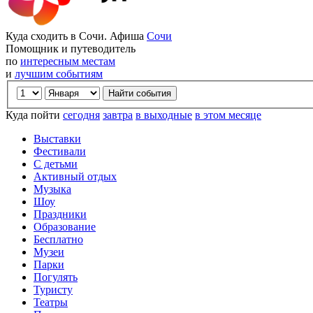
Куда сходить в Сочи. Афиша
Сочи
Помощник и путеводитель
по
интересным местам
и
лучшим событиям
Куда пойти
сегодня
завтра
в выходные
в этом месяце
Выставки
Фестивали
С детьми
Активный отдых
Музыка
Шоу
Праздники
Образование
Бесплатно
Музеи
Парки
Погулять
Туристу
Театры