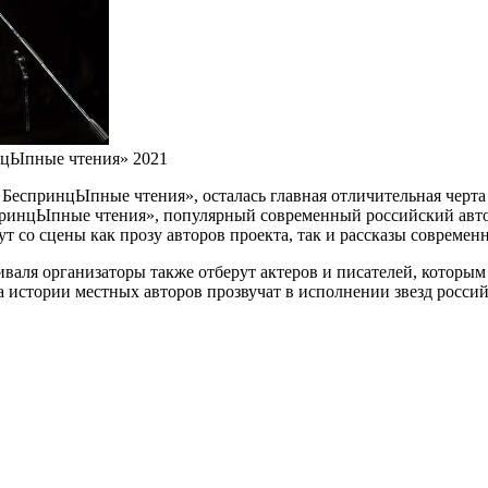
нцЫпные чтения» 2021
БеспринцЫпные чтения», осталась главная отличительная черта
спринцЫпные чтения», популярный современный российский авто
 со сцены как прозу авторов проекта, так и рассказы современ
валя организаторы также отберут актеров и писателей, которым 
а истории местных авторов прозвучат в исполнении звезд россий