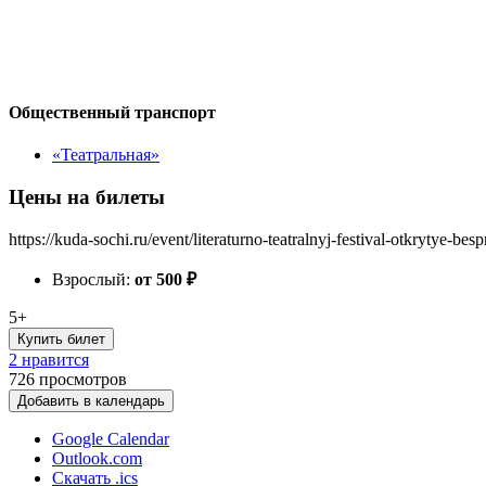
Общественный транспорт
«Театральная»
Цены на билеты
https://kuda-sochi.ru/event/literaturno-teatralnyj-festival-otkrytye-be
Взрослый:
от 500
₽
5+
Купить билет
2 нравится
726
просмотров
Добавить в календарь
Google Calendar
Outlook.com
Скачать .ics