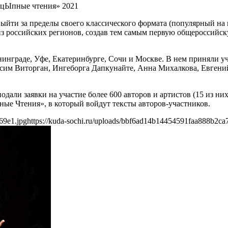
нцЫпные чтения» 2021
ти за пределы своего классического формата (популярный на в
й из российских регионов, создав тем самым первую общероссий
нинграде, Уфе, Екатеринбурге, Сочи и Москве. В нем приняли у
сим Виторган, Ингеборга Дапкунайте, Анна Михалкова, Евгени
одали заявки на участие более 600 авторов и артистов (15 из ни
ные Чтения», в который войдут тексты авторов-участников.
69e1.jpg
https://kuda-sochi.ru/uploads/bbf6ad14b14454591faa888b2ca