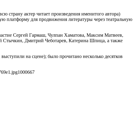
сю страну актер читает произведения именитого автора)
скую платформу для продвижения литературы через театральную
частие Сергей Гармаш, Чулпан Хаматова, Максим Матвеев,
й Стычкин, Дмитрий Чеботарев, Катерина Шпица, а также
х выступили на сцене); было прочитано несколько десятков
769e1.jpg
1000
667