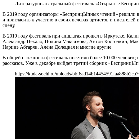
Литературно-театральный фестиваль «Открытые Беспри
В 2019 году организаторы «БеспринцЫпных чтений» решили вый
и пригласить к участию в своих вечерах артистов и писателе
сцену.
В 2019 году фестиваль при аншлагах прошел в Иркутске, Кали
Александр Цекало, Полина Максимова, Антон Косточкин, Мак
Наринэ Абгарян, Алёна Долецкая и многие другие.
В общей сложности фестиваль посетило более 10 000 человек; п
рассказов. Уже в декабре выйдет третий сборник «БеспринцЫп
https://kuda-sochi.ru/uploads/bbf6ad14b14454591faa888b2ca7