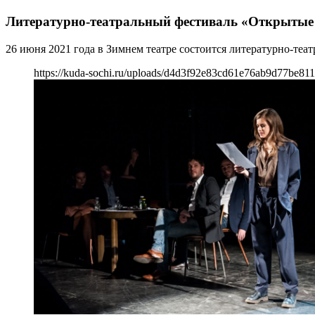
Литературно-театральный фестиваль «Открытые
26 июня 2021 года в Зимнем театре состоится литературно-т
https://kuda-sochi.ru/uploads/d4d3f92e83cd61e76ab9d77be811