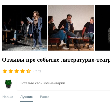
Отзывы про событие литературно-теа
/
4.7
3
Новые
Лучшие
Ранее