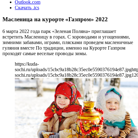
Outlook.com
Скачать .ics
Масленица на курорте «Газпром» 2022
6 марта 2022 года парк «Зеленая Поляна» приглашает
встретить Масленицу в горах. С хороводами и угощениями,
зимними забавами, играми, плясками проведем масленичные
гуляния вместе По традиции, именно на Курорте Газпром
проходят самые веселые проводы зимы.
https://kuda-
sochi.ru/uploads/15cbc9a18b28c35ec0e5590376194e87.jpg
htt
sochi.ru/uploads/15cbc9a18b28c35ec0e5590376194e87.jpg
12