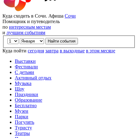
Куда сходить в Сочи. Афиша
Сочи
Помощник и путеводитель
по
интересным местам
и
лучшим событиям
Куда пойти
сегодня
завтра
в выходные
в этом месяце
Выставки
Фестивали
С детьми
Активный отдых
Музыка
Шоу
Праздники
Образование
Бесплатно
Музеи
Парки
Погулять
Туристу
Театры