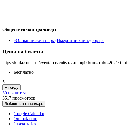
Общественный транспорт
«Олимпийский парк (Имеретинский курорт)»
Цены на билеты
https://kuda-sochi.ru/event/maslenitsa-v-olimpijskom-parke-2021/
0
h
Бесплатно
5+
Я пойду
39 нравится
3517
просмотров
Добавить в календарь
Google Calendar
Outlook.com
Скачать .ics