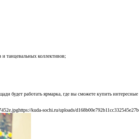
 и танцевальных коллективов;
ди будет работать ярмарка, где вы сможете купить интересные 
7452e.jpg
https://kuda-sochi.ru/uploads/d168b00e792b11cc332545e27