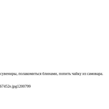
сувениры, полакомиться блинами, попить чайку из самовара.
b67452e.jpg
1200
799