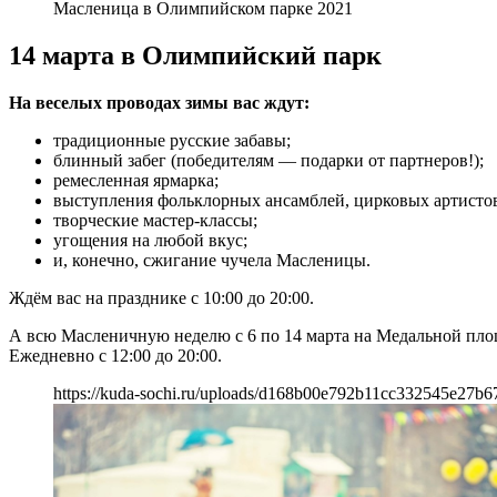
Масленица в Олимпийском парке 2021
14 марта в Олимпийский парк
На веселых проводах зимы вас ждут:
традиционные русские забавы;
блинный забег (победителям — подарки от партнеров!);
ремесленная ярмарка;
выступления фольклорных ансамблей, цирковых артистов
творческие мастер-классы;
угощения на любой вкус;
и, конечно, сжигание чучела Масленицы.
Ждём вас на празднике с 10:00 до 20:00.
А всю Масленичную неделю с 6 по 14 марта на Медальной площа
Ежедневно с 12:00 до 20:00.
https://kuda-sochi.ru/uploads/d168b00e792b11cc332545e27b6