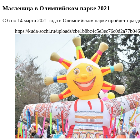
Масленица в Олимпийском парке 2021
С 6 по 14 марта 2021 года в Олимпийском парке пройдет праз
https://kuda-sochi.ru/uploads/cbe1b8bc4c5e3ec76c0d2a77b04