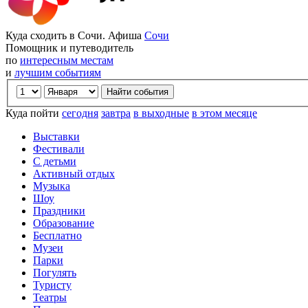
Куда сходить в Сочи. Афиша
Сочи
Помощник и путеводитель
по
интересным местам
и
лучшим событиям
Куда пойти
сегодня
завтра
в выходные
в этом месяце
Выставки
Фестивали
С детьми
Активный отдых
Музыка
Шоу
Праздники
Образование
Бесплатно
Музеи
Парки
Погулять
Туристу
Театры