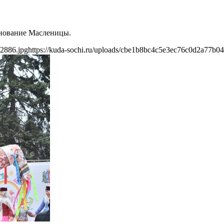
днование Масленицы.
62886.jpg
https://kuda-sochi.ru/uploads/cbe1b8bc4c5e3ec76c0d2a77b0