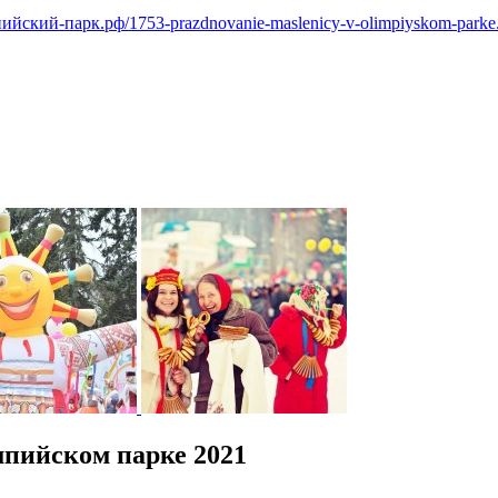
пийский-парк.рф/1753-prazdnovanie-maslenicy-v-olimpiyskom-parke
пийском парке 2021