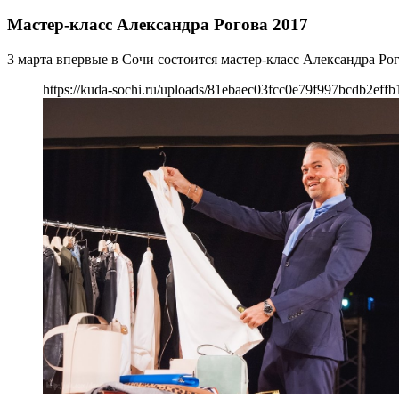
Мастер-класс Александра Рогова 2017
3 марта впервые в Сочи состоится мастер-класс Александра Ро
https://kuda-sochi.ru/uploads/81ebaec03fcc0e79f997bcdb2effb