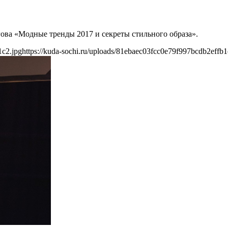
гова «Модные тренды 2017 и секреты стильного образа».
1c2.jpg
https://kuda-sochi.ru/uploads/81ebaec03fcc0e79f997bcdb2effb1