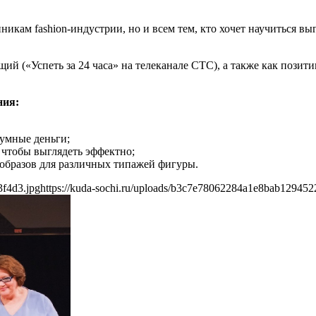
никам fashion-индустрии, но и всем тем, кто хочет научиться в
ий («Успеть за 24 часа» на телеканале СТС), а также как позит
ния:
зумные деньги;
 чтобы выглядеть эффектно;
 образов для различных типажей фигуры.
3f4d3.jpg
https://kuda-sochi.ru/uploads/b3c7e78062284a1e8bab129452