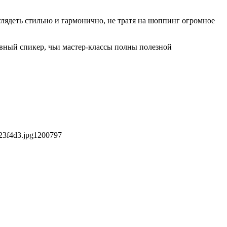
ыглядеть стильно и гармонично, не тратя на шоппинг огромное
ивный спикер, чьи мастер-классы полны полезной
23f4d3.jpg
1200
797