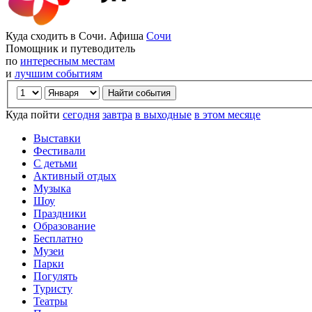
Куда сходить в Сочи. Афиша
Сочи
Помощник и путеводитель
по
интересным местам
и
лучшим событиям
Куда пойти
сегодня
завтра
в выходные
в этом месяце
Выставки
Фестивали
С детьми
Активный отдых
Музыка
Шоу
Праздники
Образование
Бесплатно
Музеи
Парки
Погулять
Туристу
Театры