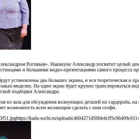
лександром Роговым». Накануне Александр посвятит целый день
астницами и большими видео-презентациями самого процесса пр
будут установлены два больших экрана, и вся теоретическая и п
ках-моделях. На один экран будет крупно транслироваться виде
еской подборки Александра.
ов из зала для обсуждения волнующих деталей их гардероба, на
ляет возможность всем желающим сделать с ним селфи.
3f51.jpg
https://kuda-sochi.ru/uploads/4604271d50bb4cff5c06409c611