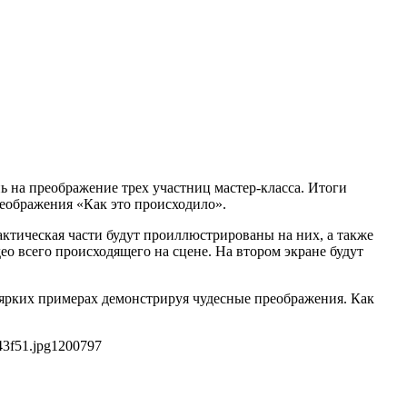
 на преображение трех участниц мастер-класса. Итоги
еображения «Как это происходило».
рактическая части будут проиллюстрированы на них, а также
о всего происходящего на сцене. На втором экране будут
 ярких примерах демонстрируя чудесные преображения. Как
43f51.jpg
1200
797