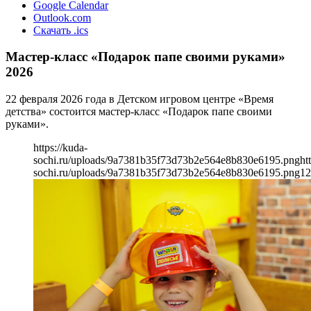
Google Calendar
Outlook.com
Скачать .ics
Мастер-класс «Подарок папе своими руками»
2026
22 февраля 2026 года в Детском игровом центре «Время
детства» состоится мастер-класс «Подарок папе своими
руками».
https://kuda-
sochi.ru/uploads/9a7381b35f73d73b2e564e8b830e6195.png
ht
sochi.ru/uploads/9a7381b35f73d73b2e564e8b830e6195.png
12