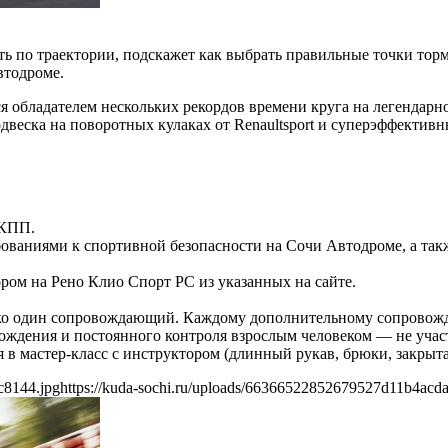
ь по траектории, подскажет как выбрать правильные точки тормо
втодроме.
ся обладателем нескольких рекордов времени круга на легенда
одвеска на поворотных кулаках от Renaultsport и суперэффект
 КПП.
ованиями к спортивной безопасности на Сочи Автодроме, а так
ором на Рено Клио Спорт РС из указанных на сайте.
ько один сопровождающий. Каждому дополнительному сопровожд
ождения и постоянного контроля взрослым человеком — не участ
 в мастер-класс с инструктором (длинный рукав, брюки, закрыта
c8144.jpg
https://kuda-sochi.ru/uploads/66366522852679527d11b4acd