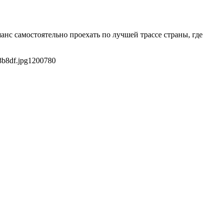
нс самостоятельно проехать по лучшей трассе страны, где
8b8df.jpg
1200
780