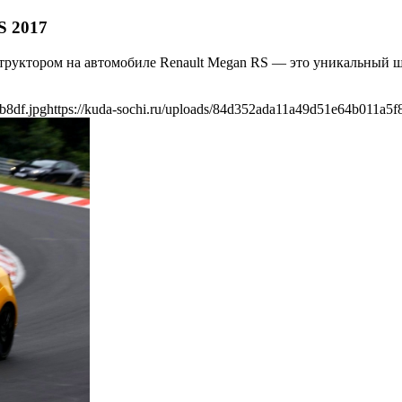
S 2017
труктором на автомобиле Renault Megan RS — это уникальный ша
b8df.jpg
https://kuda-sochi.ru/uploads/84d352ada11a49d51e64b011a5f