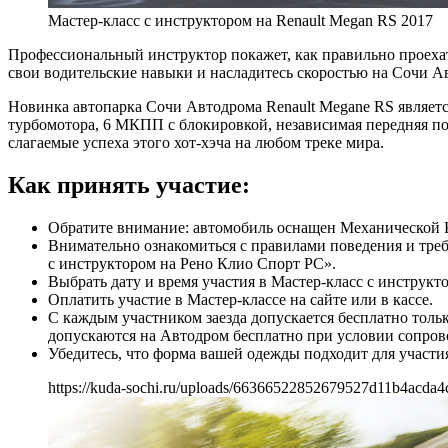
Мастер-класс с инструктором на Renault Megan RS 2017
Профессиональный инструктор покажет, как правильно проехат
свои водительские навыки и насладитесь скоростью на Сочи А
Новинка автопарка Сочи Автодрома Renault Megane RS являет
турбомотора, 6 МКПП с блокировкой, независимая передняя п
слагаемые успеха этого хот-хэча на любом треке мира.
Как принять участие:
Обратите внимание: автомобиль оснащен Механической
Внимательно ознакомиться с правилами поведения и треб
с инструктором на Рено Клио Спорт РС».
Выбрать дату и время участия в Мастер-класс с инструкт
Оплатить участие в Мастер-классе на сайте или в кассе.
С каждым участником заезда допускается бесплатно тол
допускаются на Автодром бесплатно при условии сопров
Убедитесь, что форма вашей одежды подходит для участия
https://kuda-sochi.ru/uploads/66366522852679527d11b4acda4