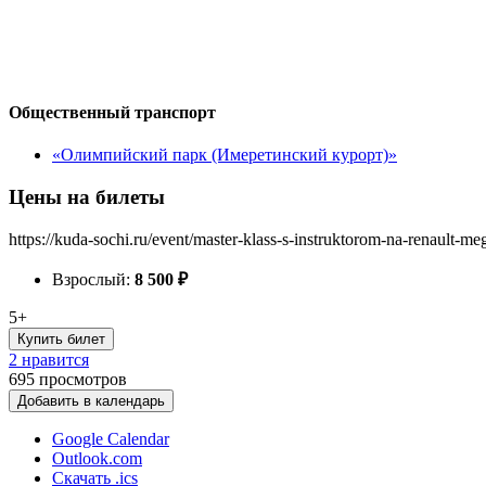
Общественный транспорт
«Олимпийский парк (Имеретинский курорт)»
Цены на билеты
https://kuda-sochi.ru/event/master-klass-s-instruktorom-na-renault-me
Взрослый:
8 500
₽
5+
Купить билет
2 нравится
695
просмотров
Добавить в календарь
Google Calendar
Outlook.com
Скачать .ics