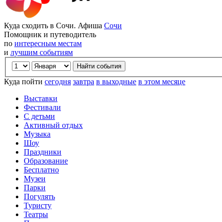
Куда сходить в Сочи. Афиша
Сочи
Помощник и путеводитель
по
интересным местам
и
лучшим событиям
Куда пойти
сегодня
завтра
в выходные
в этом месяце
Выставки
Фестивали
С детьми
Активный отдых
Музыка
Шоу
Праздники
Образование
Бесплатно
Музеи
Парки
Погулять
Туристу
Театры