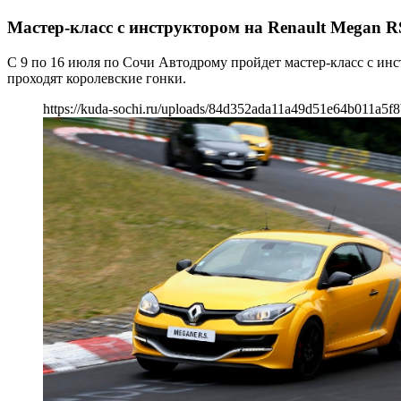
Мастер-класс с инструктором на Renault Megan R
С 9 по 16 июля по Сочи Автодрому пройдет мастер-класс с инс
проходят королевские гонки.
https://kuda-sochi.ru/uploads/84d352ada11a49d51e64b011a5f8