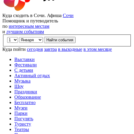
Куда сходить в Сочи. Афиша
Сочи
Помощник и путеводитель
по
интересным местам
и
лучшим событиям
Куда пойти
сегодня
завтра
в выходные
в этом месяце
Выставки
Фестивали
С детьми
Активный отдых
Музыка
Шоу
Праздники
Образование
Бесплатно
Музеи
Парки
Погулять
Туристу
Театры