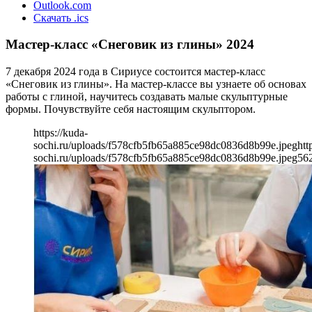
Outlook.com
Скачать .ics
Мастер-класс «Снеговик из глины» 2024
7 декабря 2024 года в Сириусе состоится мастер-класс
«Снеговик из глины». На мастер-классе вы узнаете об основах
работы с глиной, научитесь создавать малые скульптурные
формы. Почувствуйте себя настоящим скульптором.
https://kuda-
sochi.ru/uploads/f578cfb5fb65a885ce98dc0836d8b99e.jpeg
htt
sochi.ru/uploads/f578cfb5fb65a885ce98dc0836d8b99e.jpeg
56