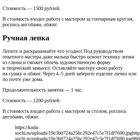
Стоимость — 1500 рублей.
В стоимость входит работа с мастером за гончарным кругом,
роспись ангобами, обжиг.
Ручная лепка
Лепите и раскрашивайте что угодно! Под руководством
опытного мастера даже малыш быстро освоит технику лепки
из глины и сможет облечь художественную форму
в творческий замысел. Оставляйте мастеру свою работу
на сушку и обжиг. Через 4–5 дней заберите изделие лично или
по почте уже дома.
Продолжительность занятия — 1 час.
Стоимость — 1200 рублей.
В стоимость входит работа с мастером за столом, роспись
ангобами, обжиг.
https://kuda-
sochi.ru/uploads/19e3b0724a25bc292e47c5e7f1df7690.jpg
http
sochi.ru/uploads/19e3b0724a25bc292e47c5e7f1df7690.jpg
960