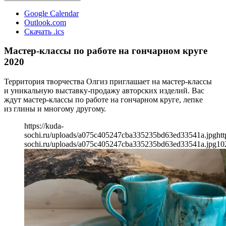
Google Calendar
Outlook.com
Скачать .ics
Мастер-классы по работе на гончарном круге
2020
Территория творчества Олгиз приглашает на мастер-классы
и уникальную выставку-продажу авторских изделий. Вас
ждут мастер-классы по работе на гончарном круге, лепке
из глины и многому другому.
https://kuda-
sochi.ru/uploads/a075c405247cba335235bd63ed33541a.jpg
htt
sochi.ru/uploads/a075c405247cba335235bd63ed33541a.jpg
10