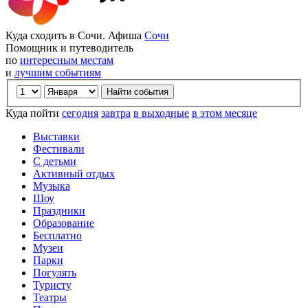
Куда сходить в Сочи. Афиша
Сочи
Помощник и путеводитель
по
интересным местам
и
лучшим событиям
Куда пойти
сегодня
завтра
в выходные
в этом месяце
Выставки
Фестивали
С детьми
Активный отдых
Музыка
Шоу
Праздники
Образование
Бесплатно
Музеи
Парки
Погулять
Туристу
Театры