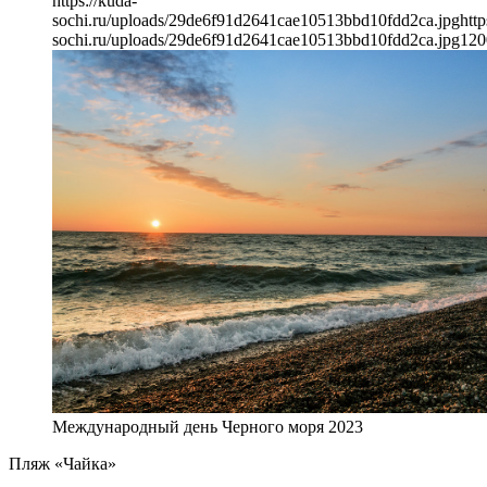
https://kuda-
sochi.ru/uploads/29de6f91d2641cae10513bbd10fdd2ca.jpg
http
sochi.ru/uploads/29de6f91d2641cae10513bbd10fdd2ca.jpg
120
Международный день Черного моря 2023
Пляж «Чайка»