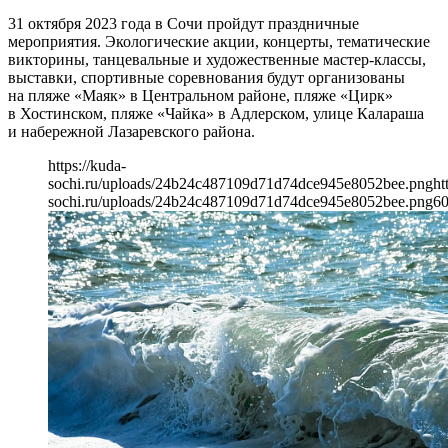
31 октября 2023 года в Сочи пройдут праздничные
мероприятия. Экологические акции, концерты, тематические
викторины, танцевальные и художественные мастер-классы,
выставки, спортивные соревнования будут организованы
на пляже «Маяк» в Центральном районе, пляже «Цирк»
в Хостинском, пляже «Чайка» в Адлерском, улице Калараша
и набережной Лазаревского района.
https://kuda-
sochi.ru/uploads/24b24c487109d71d74dce945e8052bee.png
ht
sochi.ru/uploads/24b24c487109d71d74dce945e8052bee.png
6