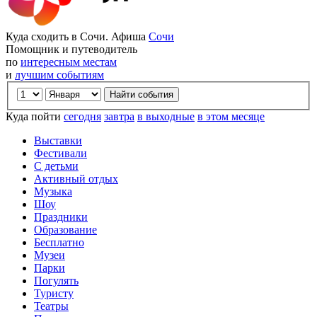
Куда сходить в Сочи. Афиша
Сочи
Помощник и путеводитель
по
интересным местам
и
лучшим событиям
Куда пойти
сегодня
завтра
в выходные
в этом месяце
Выставки
Фестивали
С детьми
Активный отдых
Музыка
Шоу
Праздники
Образование
Бесплатно
Музеи
Парки
Погулять
Туристу
Театры