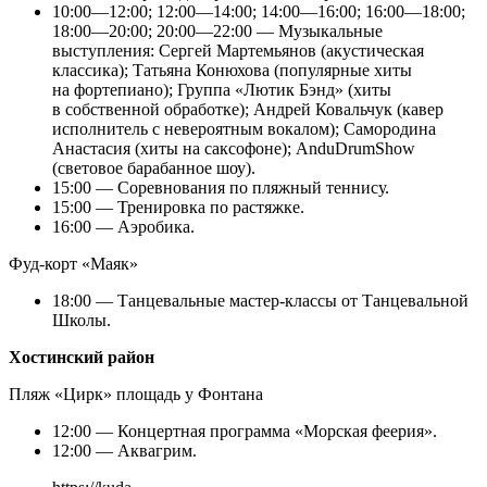
10:00—12:00; 12:00—14:00; 14:00—16:00; 16:00—18:00;
18:00—20:00; 20:00—22:00 — Музыкальные
выступления: Сергей Мартемьянов (акустическая
классика); Татьяна Конюхова (популярные хиты
на фортепиано); Группа «Лютик Бэнд» (хиты
в собственной обработке); Андрей Ковальчук (кавер
исполнитель с невероятным вокалом); Самородина
Анастасия (хиты на саксофоне); AnduDrumShow
(световое барабанное шоу).
15:00 — Соревнования по пляжный теннису.
15:00 — Тренировка по растяжке.
16:00 — Аэробика.
Фуд-корт «Маяк»
18:00 — Танцевальные мастер-классы от Танцевальной
Школы.
Хостинский район
Пляж «Цирк» площадь у Фонтана
12:00 — Концертная программа «Морская феерия».
12:00 — Аквагрим.