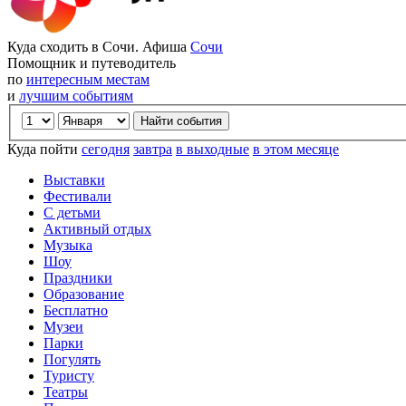
Куда сходить в Сочи. Афиша
Сочи
Помощник и путеводитель
по
интересным местам
и
лучшим событиям
Куда пойти
сегодня
завтра
в выходные
в этом месяце
Выставки
Фестивали
С детьми
Активный отдых
Музыка
Шоу
Праздники
Образование
Бесплатно
Музеи
Парки
Погулять
Туристу
Театры