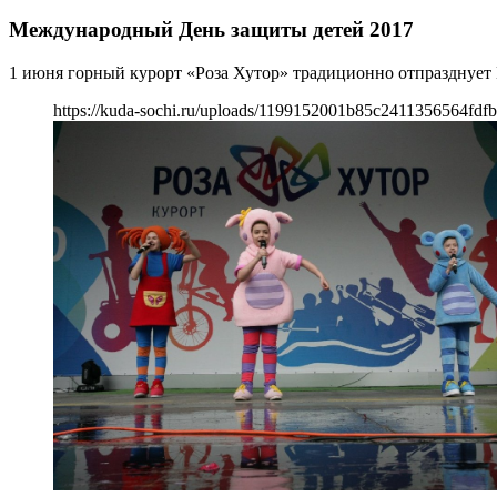
Международный День защиты детей 2017
1 июня горный курорт «Роза Хутор» традиционно отпразднуе
https://kuda-sochi.ru/uploads/1199152001b85c2411356564fdfb