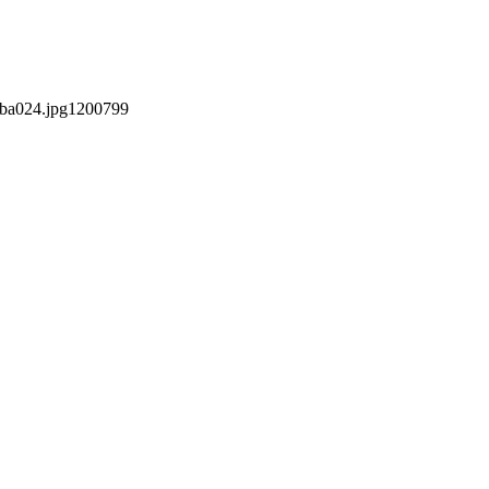
ba024.jpg
1200
799