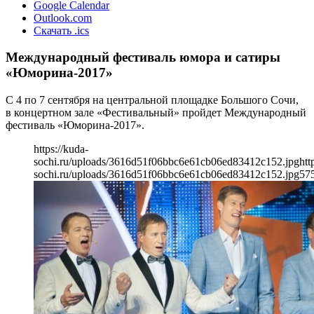
Google Calendar
Outlook.com
Скачать .ics
Международный фестиваль юмора и сатиры
«Юморина-2017»
С 4 по 7 сентября на центральной площадке Большого Сочи,
в концертном зале «Фестивальный» пройдет Международный
фестиваль «Юморина-2017».
https://kuda-
sochi.ru/uploads/3616d51f06bbc6e61cb06ed83412c152.jpg
htt
sochi.ru/uploads/3616d51f06bbc6e61cb06ed83412c152.jpg
57