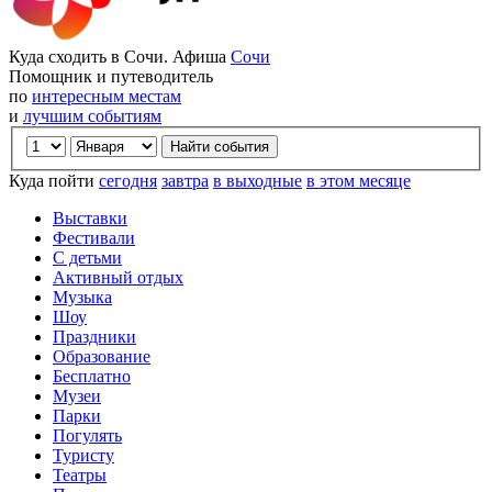
Куда сходить в Сочи. Афиша
Сочи
Помощник и путеводитель
по
интересным местам
и
лучшим событиям
Куда пойти
сегодня
завтра
в выходные
в этом месяце
Выставки
Фестивали
С детьми
Активный отдых
Музыка
Шоу
Праздники
Образование
Бесплатно
Музеи
Парки
Погулять
Туристу
Театры