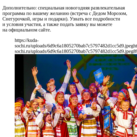
Дополнительно: специальная новогодняя развлекательная
программа по вашему желанию (встреча с Дедом Морозом,
Снегурочкой, игры и подарки). Узнать все подробности
и условия участия, а также подать заявку вы можете
на официальном сайте.
https://kuda-
sochi.ru/uploads/6d9c6a1805270bab7c5797482d1cc5d9.jpeg
ht
sochi.ru/uploads/6d9c6a1805270bab7c5797482d1cc5d9.jpeg
8