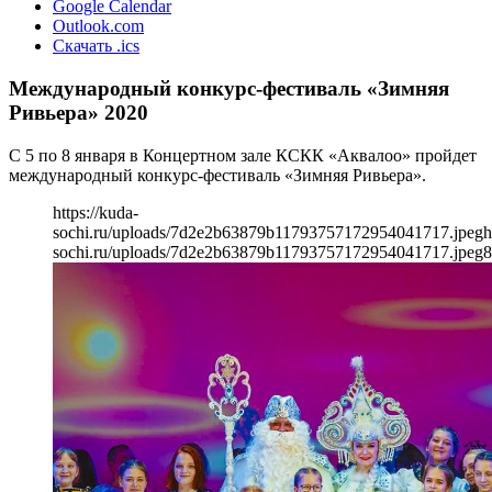
Google Calendar
Outlook.com
Скачать .ics
Международный конкурс-фестиваль «Зимняя
Ривьера» 2020
С 5 по 8 января в Концертном зале КСКК «Аквалоо» пройдет
международный конкурс-фестиваль «Зимняя Ривьера».
https://kuda-
sochi.ru/uploads/7d2e2b63879b11793757172954041717.jpeg
h
sochi.ru/uploads/7d2e2b63879b11793757172954041717.jpeg
8