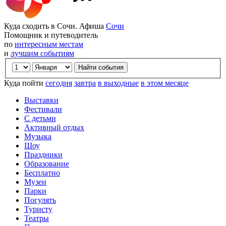
Куда сходить в Сочи. Афиша
Сочи
Помощник и путеводитель
по
интересным местам
и
лучшим событиям
Куда пойти
сегодня
завтра
в выходные
в этом месяце
Выставки
Фестивали
С детьми
Активный отдых
Музыка
Шоу
Праздники
Образование
Бесплатно
Музеи
Парки
Погулять
Туристу
Театры