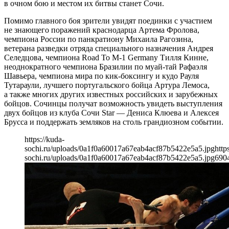
в очном бою и местом их битвы станет Сочи.
Помимо главного боя зрители увидят поединки с участием
не знающего поражений краснодарца Артема Фролова,
чемпиона России по панкратиону Михаила Рагозина,
ветерана разведки отряда специального назначения Андрея
Селедцова, чемпиона Road To M-1 Germany Тилля Кинне,
неоднократного чемпиона Бразилии по муай-тай Рафаэля
Шавьера, чемпиона мира по кик-боксингу и кудо Рауля
Тутараули, лучшего португальского бойца Артура Лемоса,
а также многих других известных российских и зарубежных
бойцов. Сочинцы получат возможность увидеть выступления
двух бойцов из клуба Сочи Star — Дениса Клюева и Алексея
Брусса и поддержать земляков на столь грандиозном событии.
https://kuda-
sochi.ru/uploads/0a1f0a60017a67eab4acf87b5422e5a5.jpg
http
sochi.ru/uploads/0a1f0a60017a67eab4acf87b5422e5a5.jpg
690