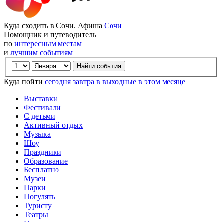
Куда сходить в Сочи. Афиша
Сочи
Помощник и путеводитель
по
интересным местам
и
лучшим событиям
Куда пойти
сегодня
завтра
в выходные
в этом месяце
Выставки
Фестивали
С детьми
Активный отдых
Музыка
Шоу
Праздники
Образование
Бесплатно
Музеи
Парки
Погулять
Туристу
Театры