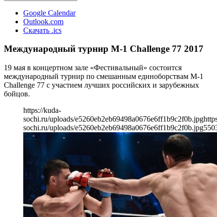
Google Calendar
Outlook.com
Скачать .ics
Международный турнир M-1 Challenge 77 2017
19 мая в концертном зале «Фестивальный» состоится
международный турнир по смешанным единоборствам M-1
Challenge 77 с участием лучших российских и зарубежных
бойцов.
https://kuda-
sochi.ru/uploads/e5260eb2eb69498a0676e6ff1b9c2f0b.jpg
http
sochi.ru/uploads/e5260eb2eb69498a0676e6ff1b9c2f0b.jpg
550