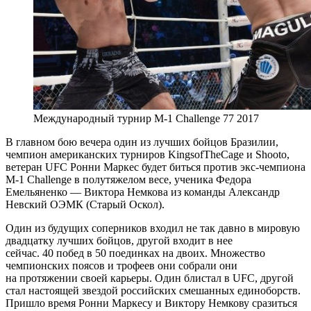
Международный турнир M-1 Challenge 77 2017
В главном бою вечера один из лучших бойцов Бразилии,
чемпион американских турниров KingsofTheCage и Shooto,
ветеран UFC Ронни Маркес будет биться против экс-чемпиона
M-1 Challenge в полутяжелом весе, ученика Федора
Емельяненко — Виктора Немкова из команды Александр
Невский ОЭМК (Старый Оскол).
Один из будущих соперников входил не так давно в мировую
двадцатку лучших бойцов, другой входит в нее
сейчас. 40 побед в 50 поединках на двоих. Множество
чемпионских поясов и трофеев они собрали они
на протяжении своей карьеры. Один блистал в UFC, другой
стал настоящей звездой российских смешанных единоборств.
Пришло время Ронни Маркесу и Виктору Немкову сразиться