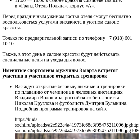
11:00 — 18:00 в салоне красоты Chandelle Blanche,
в «Гранд Отель Поляна», корпус «А».
Перед праздничным ужином гостьи отеля смогут бесплатно
воспользоваться услугами визажиста в уютном салоне
красоты.
Только по предварительной записи по телефону +7 (918) 601
10 10.
Также, в этот день в салоне красоты будут действовать
специальные цены на уходы для волос.
Именитые спортсмены-мужчины 8 марта встретят
участниц и участников открытых тренировок
Вас ждут открытые беговые, лыжные и тренировки
по плаванию от чемпиона в железных дистанциях
Владимира Волошина, российского биатлониста
Николая Круглова и футболиста Дмитрия Булыкина.
Подробная программа тренировок на сайте.
https://kuda-
sochi.ru/uploads/a2e922e4a41973fc68e3f95475211096.jpg
http
sochi.ru/uploads/a2e922e4a41973fc68e3f95475211096.jpg
108