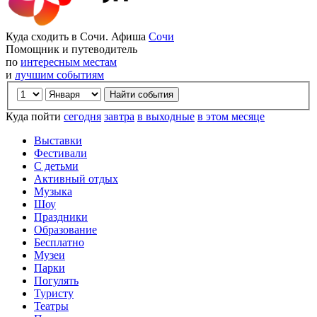
Куда сходить в Сочи. Афиша
Сочи
Помощник и путеводитель
по
интересным местам
и
лучшим событиям
Куда пойти
сегодня
завтра
в выходные
в этом месяце
Выставки
Фестивали
С детьми
Активный отдых
Музыка
Шоу
Праздники
Образование
Бесплатно
Музеи
Парки
Погулять
Туристу
Театры