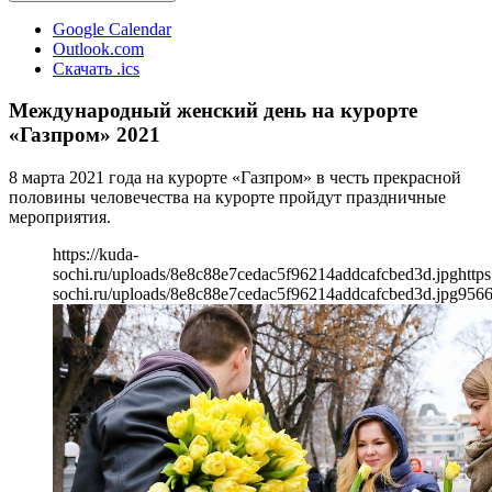
Google Calendar
Outlook.com
Скачать .ics
Международный женский день на курорте
«Газпром» 2021
8 марта 2021 года на курорте «Газпром» в честь прекрасной
половины человечества на курорте пройдут праздничные
мероприятия.
https://kuda-
sochi.ru/uploads/8e8c88e7cedac5f96214addcafcbed3d.jpg
https
sochi.ru/uploads/8e8c88e7cedac5f96214addcafcbed3d.jpg
956