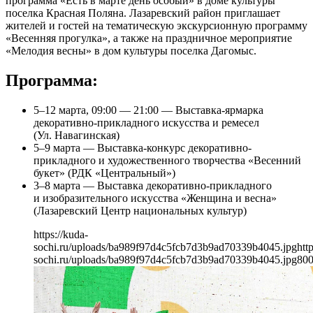
программа «Есть в марте день особый» в доме культуры
поселка Красная Поляна. Лазаревский район приглашает
жителей и гостей на тематическую экскурсионную программу
«Весенняя прогулка», а также на праздничное мероприятие
«Мелодия весны» в дом культуры поселка Дагомыс.
Программа:
5–12 марта, 09:00 — 21:00 — Выставка-ярмарка
декоративно-прикладного искусства и ремесел
(Ул. Навагинская)
5–9 марта — Выставка-конкурс декоративно-
прикладного и художественного творчества «Весенний
букет» (РДК «Центральный»)
3–8 марта — Выставка декоративно-прикладного
и изобразительного искусства «Женщина и весна»
(Лазаревский Центр национальных культур)
https://kuda-
sochi.ru/uploads/ba989f97d4c5fcb7d3b9ad70339b4045.jpg
htt
sochi.ru/uploads/ba989f97d4c5fcb7d3b9ad70339b4045.jpg
80