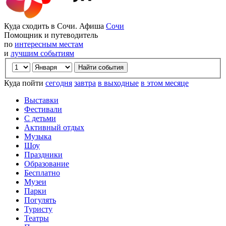
Куда сходить в Сочи. Афиша
Сочи
Помощник и путеводитель
по
интересным местам
и
лучшим событиям
Куда пойти
сегодня
завтра
в выходные
в этом месяце
Выставки
Фестивали
С детьми
Активный отдых
Музыка
Шоу
Праздники
Образование
Бесплатно
Музеи
Парки
Погулять
Туристу
Театры