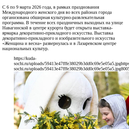
С 6 по 9 марта 2026 года, в рамках празднования
Международного женского дня во всех районах города
организована обширная культурно-развлекательная
программа. В течение всех праздничных выходных на улице
Навагинской в центре курорта будет открыта выставка-
ярмарка декоративно-прикладного искусства. Выставка
декоративно-прикладного и изобразительного искусства
«Женщина и весна» развернулась и в Лазаревском центре
национальных культур.
https://kuda-
sochi.ru/uploads/59413e47fffe38029b3dd0c69e5e05a5.jpg
http
sochi.ru/uploads/59413e47fffe38029b3dd0c69e5e05a5.jpg
800