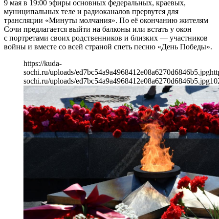
9 мая в 19:00 эфиры основных федеральных, краевых,
муниципальных теле и радиоканалов прервутся для
трансляции «Минуты молчания». По её окончанию жителям
Сочи предлагается выйти на балконы или встать у окон
с портретами своих родственников и близких — участников
войны и вместе со всей страной спеть песню «День Победы».
https://kuda-
sochi.ru/uploads/ed7bc54a9a4968412e08a6270d6846b5.jpg
htt
sochi.ru/uploads/ed7bc54a9a4968412e08a6270d6846b5.jpg
10