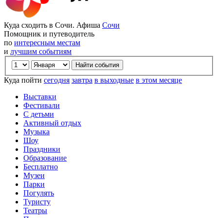
Куда сходить в Сочи. Афиша
Сочи
Помощник и путеводитель
по
интересным местам
и
лучшим событиям
Куда пойти
сегодня
завтра
в выходные
в этом месяце
Выставки
Фестивали
С детьми
Активный отдых
Музыка
Шоу
Праздники
Образование
Бесплатно
Музеи
Парки
Погулять
Туристу
Театры