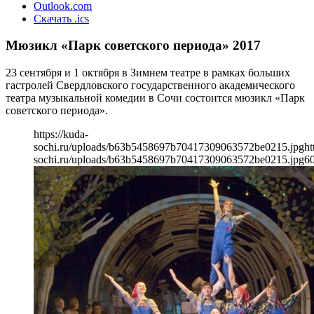
Outlook.com
Скачать .ics
Мюзикл «Парк советского периода» 2017
23 сентября и 1 октября в Зимнем театре в рамках больших
гастролей Свердловского государственного академического
театра музыкальной комедии в Сочи состоится мюзикл «Парк
советского периода».
https://kuda-
sochi.ru/uploads/b63b5458697b70417309063572be0215.jpg
ht
sochi.ru/uploads/b63b5458697b70417309063572be0215.jpg
6