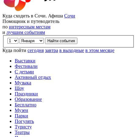
Куда сходить в Сочи. Афиша
Сочи
Помощник и путеводитель
по
интересным местам
и
лучшим событиям
Куда пойти
сегодня
завтра
в выходные
в этом месяце
Выставки
Фестивали
С детьми
Активный отдых
Музыка
Шоу
Праздники
Образование
Бесплатно
Музеи
Парки
Погулять
Туристу
Театры