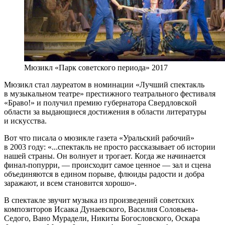
Мюзикл «Парк советского периода» 2017
Мюзикл стал лауреатом в номинации «Лучший спектакль
в музыкальном театре» престижного театрального фестиваля
«Браво!» и получил премию губернатора Свердловской
области за выдающиеся достижения в области литературы
и искусства.
Вот что писала о мюзикле газета «Уральский рабочий»
в 2003 году: «...спектакль не просто рассказывает об истории
нашей страны. Он волнует и трогает. Когда же начинается
финал-попурри, — происходит самое ценное — зал и сцена
объединяются в едином порыве, флюиды радости и добра
заражают, и всем становится хорошо».
В спектакле звучит музыка из произведений советских
композиторов Исаака Дунаевского, Василия Соловьева-
Седого, Вано Мурадели, Никиты Богословского, Оскара