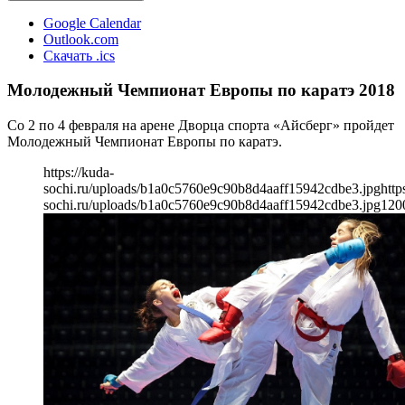
Google Calendar
Outlook.com
Скачать .ics
Молодежный Чемпионат Европы по каратэ 2018
Со 2 по 4 февраля на арене Дворца спорта «Айсберг» пройдет
Молодежный Чемпионат Европы по каратэ.
https://kuda-
sochi.ru/uploads/b1a0c5760e9c90b8d4aaff15942cdbe3.jpg
http
sochi.ru/uploads/b1a0c5760e9c90b8d4aaff15942cdbe3.jpg
120