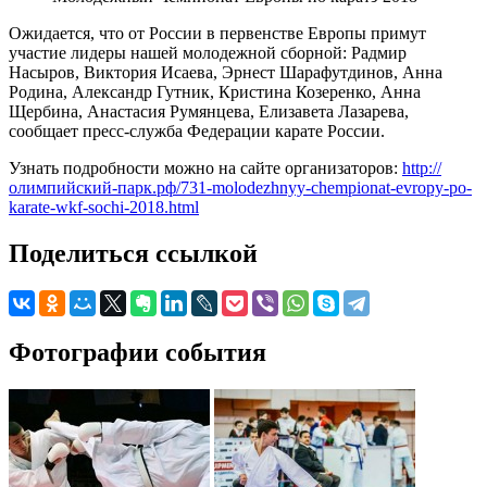
Ожидается, что от России в первенстве Европы примут
участие лидеры нашей молодежной сборной: Радмир
Насыров, Виктория Исаева, Эрнест Шарафутдинов, Анна
Родина, Александр Гутник, Кристина Козеренко, Анна
Щербина, Анастасия Румянцева, Елизавета Лазарева,
сообщает пресс-служба Федерации карате России.
Узнать подробности можно на сайте организаторов:
http://
олимпийский-парк.рф/731-molodezhnyy-chempionat-evropy-po-
karate-wkf-sochi-2018.html
Поделиться ссылкой
Фотографии события