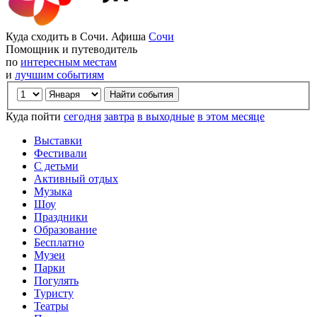
Куда сходить в Сочи. Афиша
Сочи
Помощник и путеводитель
по
интересным местам
и
лучшим событиям
Куда пойти
сегодня
завтра
в выходные
в этом месяце
Выставки
Фестивали
С детьми
Активный отдых
Музыка
Шоу
Праздники
Образование
Бесплатно
Музеи
Парки
Погулять
Туристу
Театры