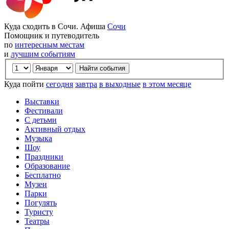
Куда сходить в Сочи. Афиша
Сочи
Помощник и путеводитель
по
интересным местам
и
лучшим событиям
Куда пойти
сегодня
завтра
в выходные
в этом месяце
Выставки
Фестивали
С детьми
Активный отдых
Музыка
Шоу
Праздники
Образование
Бесплатно
Музеи
Парки
Погулять
Туристу
Театры