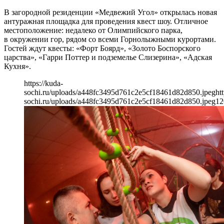
В загородной резиденции «Медвежий Угол» открылась новая
антуражная площадка для проведения квест шоу. Отличное
местоположение: недалеко от Олимпийского парка,
в окружении гор, рядом со всеми Горнолыжными курортами.
Гостей ждут квесты: «Форт Боярд», «Золото Боспорского
царства», «Гарри Поттер и подземелье Слизерина», «Адская
Кухня».
https://kuda-
sochi.ru/uploads/a448fc3495d761c2e5cf18461d82d850.jpeg
ht
sochi.ru/uploads/a448fc3495d761c2e5cf18461d82d850.jpeg
12