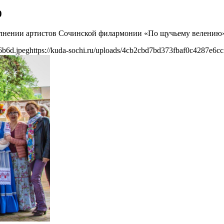
0
сполнении артистов Сочинской филармонии «По щучьему велению
6b6d.jpeg
https://kuda-sochi.ru/uploads/4cb2cbd7bd373fbaf0c4287e6c