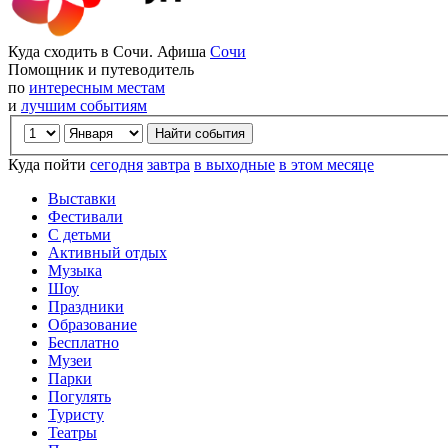
Куда сходить в Сочи. Афиша
Сочи
Помощник и путеводитель
по
интересным местам
и
лучшим событиям
Куда пойти
сегодня
завтра
в выходные
в этом месяце
Выставки
Фестивали
С детьми
Активный отдых
Музыка
Шоу
Праздники
Образование
Бесплатно
Музеи
Парки
Погулять
Туристу
Театры