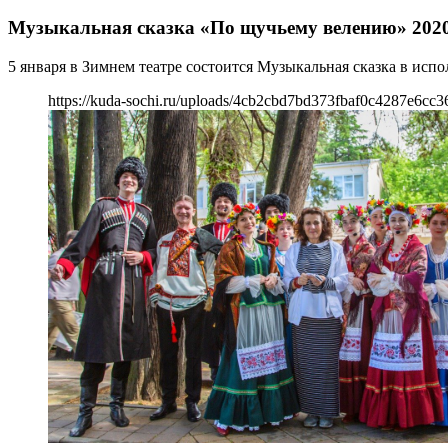
Музыкальная сказка «По щучьему велению» 202
5 января в Зимнем театре состоится Музыкальная сказка в и
https://kuda-sochi.ru/uploads/4cb2cbd7bd373fbaf0c4287e6cc3