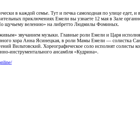
ски в каждой семье. Тут и печка самоходная по улице едет, и 
дивительных приключениях Емели вы узнаете 12 мая в Зале орга
«По щучьему велению» на либретто Людмилы Фоминых.
«живым» звучанием музыки. Главные роли Емели и Царя исполня
ого хора Анна Ясинецкая, в роли Мамы Емели — солистка Санк
ений Вильтовский. Хореографическое соло исполнят солисты ко
сенно-инструментального ансамбля «Кудрина».
online/