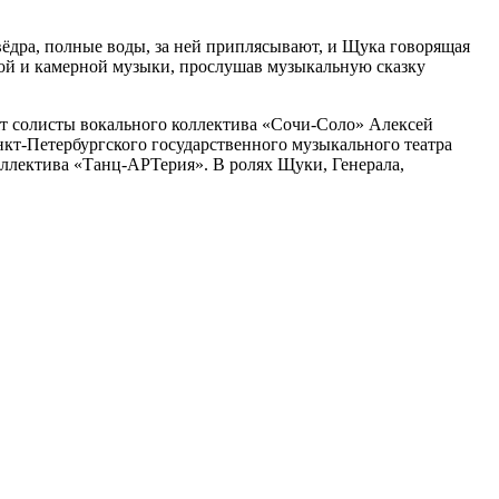
вёдра, полные воды, за ней приплясывают, и Щука говорящая
нной и камерной музыки, прослушав музыкальную сказку
т солисты вокального коллектива «Сочи-Соло» Алексей
т-Петербургского государственного музыкального театра
ллектива «Танц-АРТерия». В ролях Щуки, Генерала,