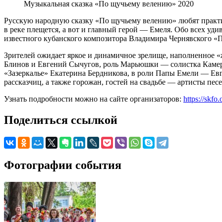
Музыкальная сказка «По щучьему велению» 2020
Русскую народную сказку «По щучьему велению» любят практиче
в реке плещется, а вот и главный герой — Емеля. Обо всех у
известного кубанского композитора Владимира Чернявского 
Зрителей ожидает яркое и динамичное зрелище, наполненное 
Блинов и Евгений Сычугов, роль Марьюшки — солистка Камерн
«Зазеркалье» Екатерина Бердникова, в роли Папы Емели — Евг
рассказчиц, а также горожан, гостей на свадьбе — артисты пе
Узнать подробности можно на сайте организаторов:
https://skfo.
Поделиться ссылкой
Фотографии события