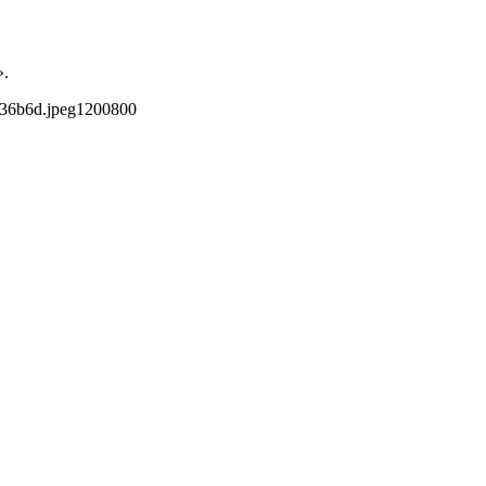
».
c36b6d.jpeg
1200
800