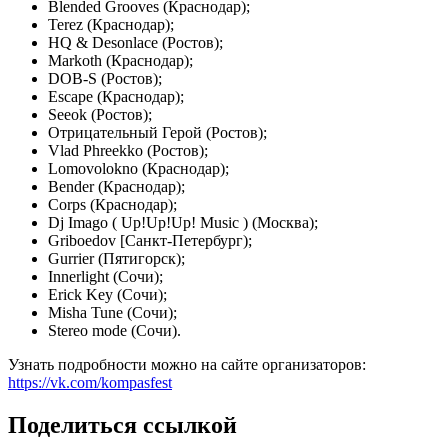
Blended Grooves (Краснодар);
Terez (Краснодар);
HQ & Desonlace (Ростов);
Markoth (Краснодар);
DOB-S (Ростов);
Escape (Краснодар);
Seeok (Ростов);
Отрицательный Герой (Ростов);
Vlad Phreekko (Ростов);
Lomovolokno (Краснодар);
Bender (Краснодар);
Corps (Краснодар);
Dj Imago ( Up!Up!Up! Music ) (Москва);
Griboedov [Санкт-Петербург);
Gurrier (Пятигорск);
Innerlight (Сочи);
Erick Key (Сочи);
Misha Tune (Сочи);
Stereo mode (Сочи).
Узнать подробности можно на сайте организаторов:
https://vk.com/kompasfest
Поделиться ссылкой