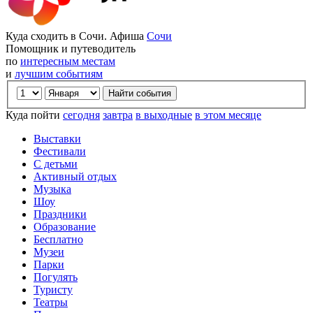
Куда сходить в Сочи. Афиша
Сочи
Помощник и путеводитель
по
интересным местам
и
лучшим событиям
Куда пойти
сегодня
завтра
в выходные
в этом месяце
Выставки
Фестивали
С детьми
Активный отдых
Музыка
Шоу
Праздники
Образование
Бесплатно
Музеи
Парки
Погулять
Туристу
Театры