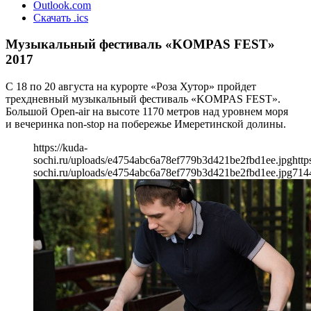
Outlook.com
Скачать .ics
Музыкальный фестиваль «KOMPAS FEST»
2017
С 18 по 20 августа на курорте «Роза Хутор» пройдет
трехдневный музыкальный фестиваль «KOMPAS FEST».
Большой Open-air на высоте 1170 метров над уровнем моря
и вечеринка non-stop на побережье Имеретинской долины.
https://kuda-
sochi.ru/uploads/e4754abc6a78ef779b3d421be2fbd1ee.jpg
http
sochi.ru/uploads/e4754abc6a78ef779b3d421be2fbd1ee.jpg
714