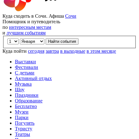
Куда сходить в Сочи. Афиша
Сочи
Помощник и путеводитель
по
интересным местам
и
лучшим событиям
Куда пойти
сегодня
завтра
в выходные
в этом месяце
Выставки
Фестивали
С детьми
Активный отдых
Музыка
Шоу
Праздники
Образование
Бесплатно
Музеи
Парки
Погулять
Туристу
Театры