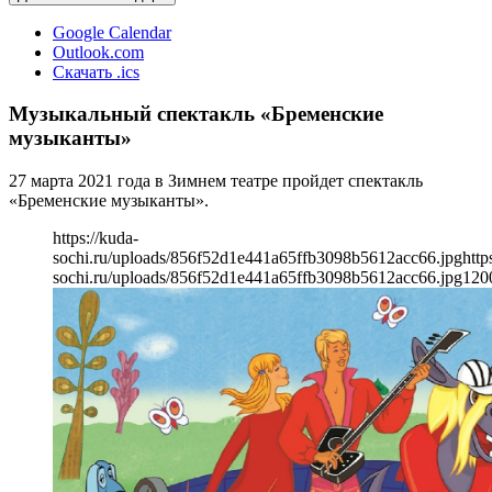
Google Calendar
Outlook.com
Скачать .ics
Музыкальный спектакль «Бременские
музыканты»
27 марта 2021 года в Зимнем театре пройдет спектакль
«Бременские музыканты».
https://kuda-
sochi.ru/uploads/856f52d1e441a65ffb3098b5612acc66.jpg
http
sochi.ru/uploads/856f52d1e441a65ffb3098b5612acc66.jpg
120