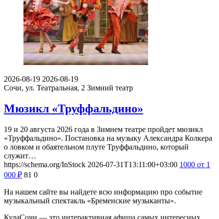
2026-08-19
2026-08-19
Сочи, ул. Театральная, 2
Зимний театр
Мюзикл «Труффальдино»
19 и 20 августа 2026 года в Зимнем театре пройдет мюзикл
«Труффальдино». Постановка на музыку Александра Колкера
о ловком и обаятельном плуте Труффальдино, который
служит…
https://schema.org/InStock
2026-07-31T13:11:00+03:00
1000
от 1
000
₽
81
0
На нашем сайте вы найдете всю информацию про событие
музыкальный спектакль «Бременские музыканты».
КудаСочи — это интерактивная афиша самых интересных