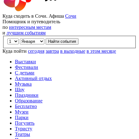
Куда сходить в Сочи. Афиша
Сочи
Помощник и путеводитель
по
интересным местам
и
лучшим событиям
Куда пойти
сегодня
завтра
в выходные
в этом месяце
Выставки
Фестивали
С детьми
Активный отдых
Музыка
Шоу
Праздники
Образование
Бесплатно
Музеи
Парки
Погулять
Туристу
Театры