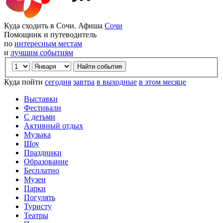
Куда сходить в Сочи. Афиша
Сочи
Помощник и путеводитель
по
интересным местам
и
лучшим событиям
Куда пойти
сегодня
завтра
в выходные
в этом месяце
Выставки
Фестивали
С детьми
Активный отдых
Музыка
Шоу
Праздники
Образование
Бесплатно
Музеи
Парки
Погулять
Туристу
Театры