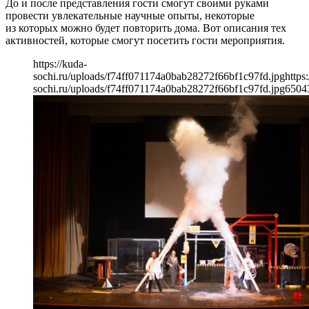
До и после представления гости смогут своими руками
провести увлекательные научные опыты, некоторые
из которых можно будет повторить дома. Вот описания тех
активностей, которые смогут посетить гости мероприятия.
https://kuda-
sochi.ru/uploads/f74ff071174a0bab28272f66bf1c97fd.jpg
https
sochi.ru/uploads/f74ff071174a0bab28272f66bf1c97fd.jpg
650
4