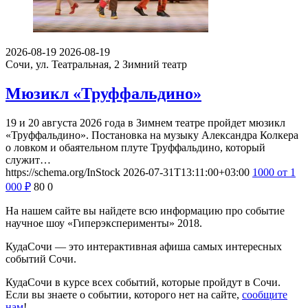
2026-08-19
2026-08-19
Сочи, ул. Театральная, 2
Зимний театр
Мюзикл «Труффальдино»
19 и 20 августа 2026 года в Зимнем театре пройдет мюзикл
«Труффальдино». Постановка на музыку Александра Колкера
о ловком и обаятельном плуте Труффальдино, который
служит…
https://schema.org/InStock
2026-07-31T13:11:00+03:00
1000
от 1
000
₽
80
0
На нашем сайте вы найдете всю информацию про событие
научное шоу «Гиперэксперименты» 2018.
КудаСочи — это интерактивная афиша самых интересных
событий Сочи.
КудаСочи в курсе всех событий, которые пройдут в Сочи.
Если вы знаете о событии, которого нет на сайте,
сообщите
нам
!