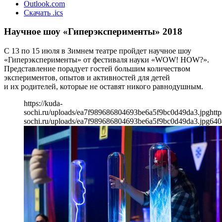
Outlook.com
Скачать .ics
Научное шоу «Гиперэксперименты» 2018
С 13 по 15 июля в Зимнем театре пройдет научное шоу
«Гиперэксперименты» от фестиваля науки «WOW! HOW?».
Представление порадует гостей большим количеством
экспериментов, опытов и активностей для детей
и их родителей, которые не оставят никого равнодушным.
https://kuda-
sochi.ru/uploads/ea7f989686804693be6a5f9bc0d49da3.jpg
http
sochi.ru/uploads/ea7f989686804693be6a5f9bc0d49da3.jpg
640