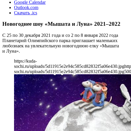
Google Calendar
Outlook.com
Скачать .ics
Новогоднее шоу «Мышата и Луна» 2021–2022
С 25 по 30 декабря 2021 года и со 2 по 8 января 2022 года
Планетарий Олимпийского парка приглашает маленьких
любознаек на увлекательную новогоднюю елку «Мышата
и Луна».
https://kuda-
sochi.ru/uploads/5d11915e2e94c585cd82832f5a06e430.jpg
htt
sochi.ru/uploads/5d11915e2e94c585cd82832f5a06e430.jpg
50