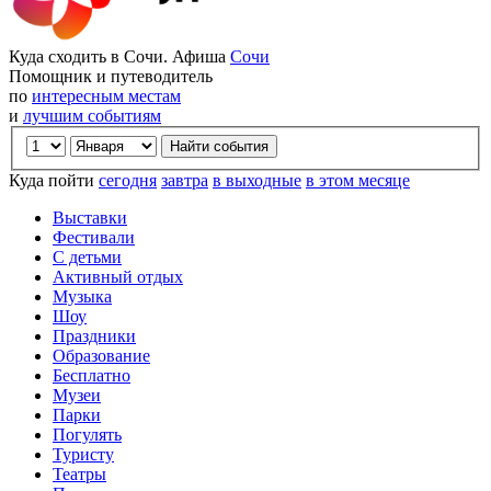
Куда сходить в Сочи. Афиша
Сочи
Помощник и путеводитель
по
интересным местам
и
лучшим событиям
Куда пойти
сегодня
завтра
в выходные
в этом месяце
Выставки
Фестивали
С детьми
Активный отдых
Музыка
Шоу
Праздники
Образование
Бесплатно
Музеи
Парки
Погулять
Туристу
Театры