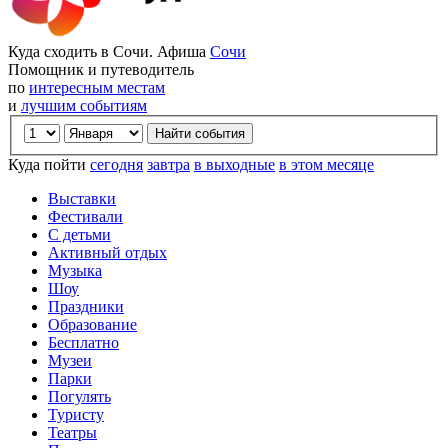
Куда сходить в Сочи. Афиша
Сочи
Помощник и путеводитель
по
интересным местам
и
лучшим событиям
Куда пойти
сегодня
завтра
в выходные
в этом месяце
Выставки
Фестивали
С детьми
Активный отдых
Музыка
Шоу
Праздники
Образование
Бесплатно
Музеи
Парки
Погулять
Туристу
Театры