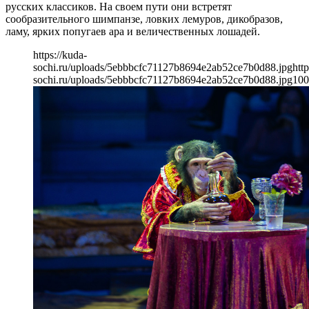
русских классиков. На своем пути они встретят
сообразительного шимпанзе, ловких лемуров, дикобразов,
ламу, ярких попугаев ара и величественных лошадей.
https://kuda-
sochi.ru/uploads/5ebbbcfc71127b8694e2ab52ce7b0d88.jpg
http
sochi.ru/uploads/5ebbbcfc71127b8694e2ab52ce7b0d88.jpg
100