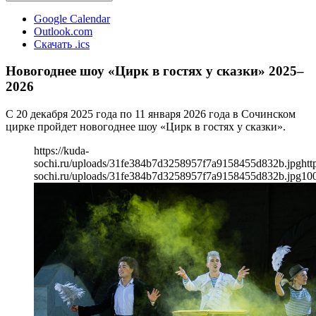
Google Calendar
Outlook.com
Скачать .ics
Новогоднее шоу «Цирк в гостях у сказки» 2025–
2026
С 20 декабря 2025 года по 11 января 2026 года в Сочинском
цирке пройдет новогоднее шоу «Цирк в гостях у сказки».
https://kuda-
sochi.ru/uploads/31fe384b7d3258957f7a9158455d832b.jpg
htt
sochi.ru/uploads/31fe384b7d3258957f7a9158455d832b.jpg
10