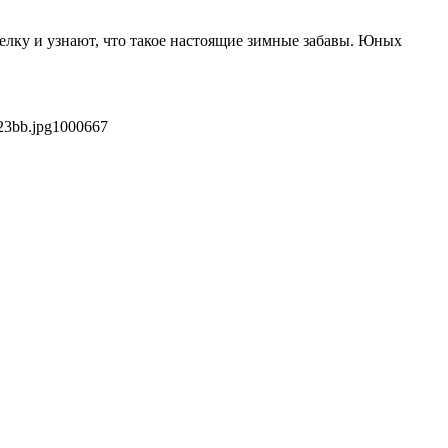
лку и узнают, что такое настоящие зимные забавы. Юных
23bb.jpg
1000
667