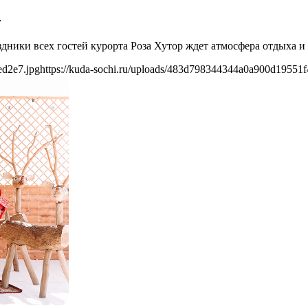
4
аздники всех гостей курорта Роза Хутор ждет атмосфера отдыха и
ed2e7.jpg
https://kuda-sochi.ru/uploads/483d798344344a0a900d19551f