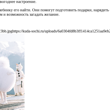
вогоднее настроение.
нику его найти. Они помогут подготовить подарки, нарядить е
м и возможность загадать желание.
23bb.jpg
https://kuda-sochi.ru/uploads/6a0304fd8b3ff1414ca1251aa9eb