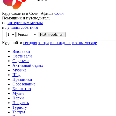
Куда сходить в Сочи. Афиша
Сочи
Помощник и путеводитель
по
интересным местам
и
лучшим событиям
Куда пойти
сегодня
завтра
в выходные
в этом месяце
Выставки
Фестивали
С детьми
Активный отдых
Музыка
Шоу
Праздники
Образование
Бесплатно
Музеи
Парки
Погулять
Туристу
Театры