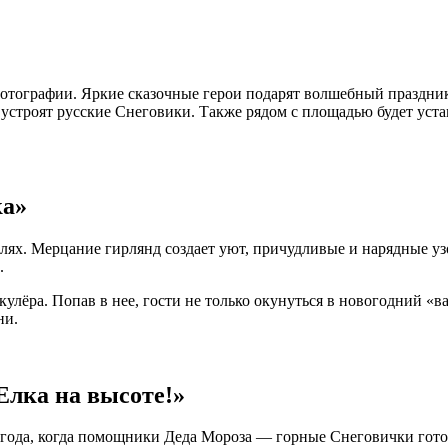
 фотографии. Яркие сказочные герои подарят волшебный праздн
устроят русские Снеговики. Также рядом с площадью будет устан
ка»
талях. Мерцание гирлянд создает уют, причудливые и нарядные 
.
улёра. Попав в нее, гости не только окунуться в новогодний «в
ни.
Елка на высоте!»
года, когда помощники Деда Мороза — горные Снеговички готов