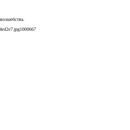
 волшебства.
4ed2e7.jpg
1000
667