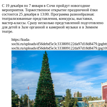
С 19 декабря по 7 января в Сочи пройдут новогодние
мероприятия. Торжественное открытие праздничной ёлки
состоится 25 декабря в 13:00. Программа разнообразная:
театрализованные представления, конкурсы, выставки,
мастер-классы. Сразу несколько представлений подготовлено
для детей в Зале органной и камерной музыки и в Зимнем
театре.
https://kuda-
sochi.ru/uploads/d56debd5e3c333809122da97d18d8479.jpg
ht
sochi.ru/uploads/d56debd5e3c333809122da97d18d8479.jpg
10