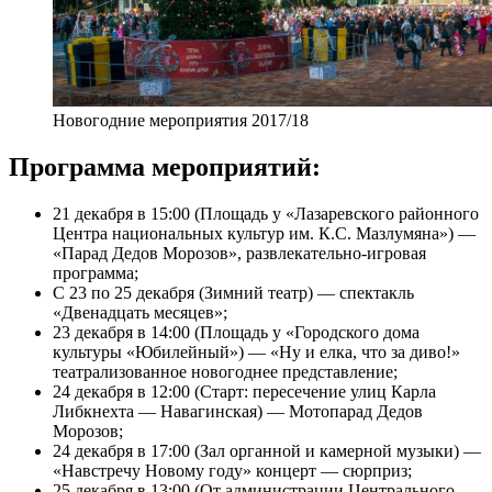
Новогодние мероприятия 2017/18
Программа мероприятий:
21 декабря в 15:00 (Площадь у «Лазаревского районного
Центра национальных культур им. К.С. Мазлумяна») —
«Парад Дедов Морозов», развлекательно-игровая
программа;
С 23 по 25 декабря (Зимний театр) — спектакль
«Двенадцать месяцев»;
23 декабря в 14:00 (Площадь у «Городского дома
культуры «Юбилейный») — «Ну и елка, что за диво!»
театрализованное новогоднее представление;
24 декабря в 12:00 (Старт: пересечение улиц Карла
Либкнехта — Навагинская) — Мотопарад Дедов
Морозов;
24 декабря в 17:00 (Зал органной и камерной музыки) —
«Навстречу Новому году» концерт — сюрприз;
25 декабря в 13:00 (От администрации Центрального