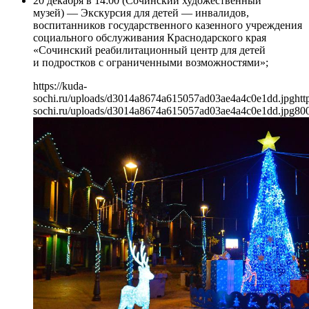
20 декабря в 14:00 (Сочинский художественный
музей) — Экскурсия для детей — инвалидов,
воспитанников государственного казенного учреждения
социального обслуживания Краснодарского края
«Сочинский реабилитационный центр для детей
и подростков с ограниченными возможностями»;
https://kuda-
sochi.ru/uploads/d3014a8674a615057ad03ae4a4c0e1dd.jpg
htt
sochi.ru/uploads/d3014a8674a615057ad03ae4a4c0e1dd.jpg
80