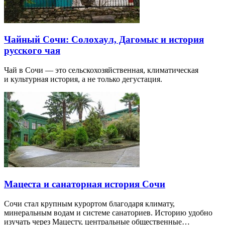
Чайный Сочи: Солохаул, Дагомыс и история
русского чая
Чай в Сочи — это сельскохозяйственная, климатическая
и культурная история, а не только дегустация.
Мацеста и санаторная история Сочи
Сочи стал крупным курортом благодаря климату,
минеральным водам и системе санаториев. Историю удобно
изучать через Мацесту, центральные общественные…