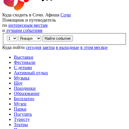
Куда сходить в Сочи. Афиша
Сочи
Помощник и путеводитель
по
интересным местам
и
лучшим событиям
Куда пойти
сегодня
завтра
в выходные
в этом месяце
Выставки
Фестивали
С детьми
Активный отдых
Музыка
Шоу
Праздники
Образование
Бесплатно
Музеи
Парки
Погулять
Туристу
Театры