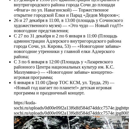
внутригородского района города Сочи до площади
«Флага» по ул. Навагинской) — Торжественное
открытие городской Ёлки и Парад «Дедов Морозов»;
26 и 27 декабря в 11:00, в 13:00 (площадь у Сочинского
художественного музея) — «Это чудо — Новый год!!!»
новогодние представления;
С 27 по 31 декабря и 2 по 6 января в 11:00 (Площадь
администрации Адлерского внутригородского района
города Сочи, ул. Кирова, 53) — «Новогодние забавы»
новогодние утренники у главной елки Адлерского
района;
С 3 по 6 января в 12:00 (Площадь у «Лазаревского
районного Центра национальных культур им. К.С.
Мазлумяна») — «Новогодние забавы» концертно-
игровая программа;
6 января в 11:00 (Двор ТОС КСМ, ул. Труда, 29) —
«Новый год шагает по планете!» детская игровая
программа и праздничный концерт.
https://kuda-
sochi.ru/uploads/0d00e09f2a13f6dfd584d74ddcc7574e.jpg
http
sochi.ru/uploads/0d00e09f2a13f6dfd584d74ddcc7574e.jpg
800