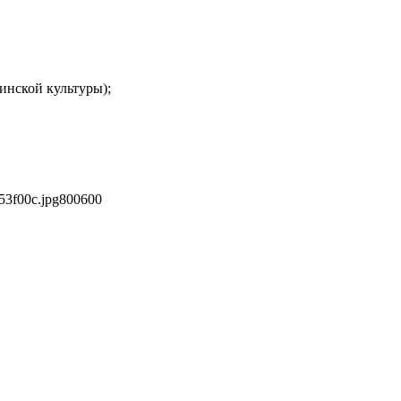
инской культуры);
53f00c.jpg
800
600