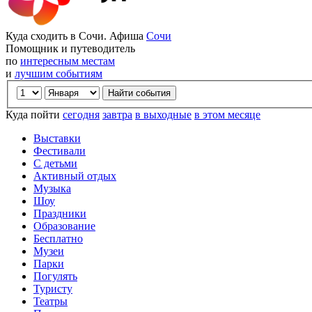
Куда сходить в Сочи. Афиша
Сочи
Помощник и путеводитель
по
интересным местам
и
лучшим событиям
Куда пойти
сегодня
завтра
в выходные
в этом месяце
Выставки
Фестивали
С детьми
Активный отдых
Музыка
Шоу
Праздники
Образование
Бесплатно
Музеи
Парки
Погулять
Туристу
Театры