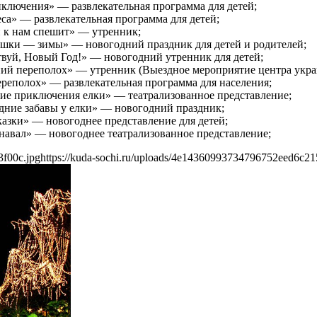
иключения» — развлекательная программа для детей;
са» — развлекательная программа для детей;
и к нам спешит» — утренник;
атушки — зимы» — новогодний праздник для детей и родителей;
ствуй, Новый Год!» — новогодний утренник для детей;
ний переполох» — утренник (Выездное мероприятие центра укра
реполох» — развлекательная программа для населения;
ние приключения елки» — театрализованное представление;
одние забавы у елки» — новогодний праздник;
сказки» — новогоднее представление для детей;
рнавал» — новогоднее театрализованное представление;
3f00c.jpg
https://kuda-sochi.ru/uploads/4e14360993734796752eed6c21