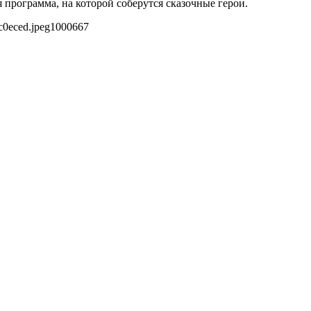
 программа, на которой соберутся сказочные герои.
c0eced.jpeg
1000
667