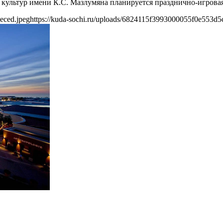
 культур имени К.С. Мазлумяна планируется празднично-игровая
eced.jpeg
https://kuda-sochi.ru/uploads/6824115f3993000055f0e553d5