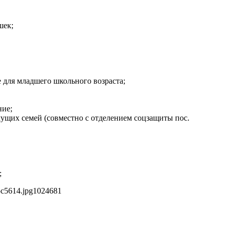
шек;
 для младшего школьного возраста;
ние;
мущих семей (совместно с отделением соцзащиты пос.
;
5c5614.jpg
1024
681