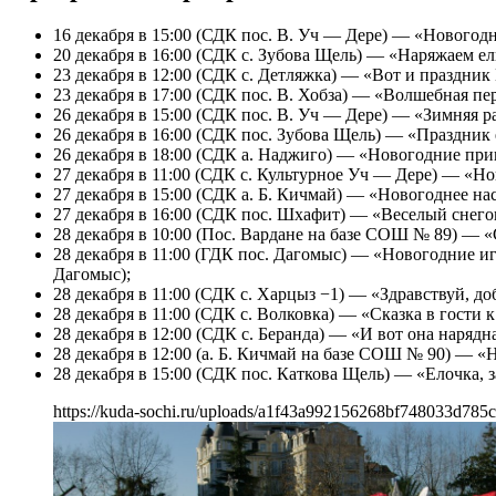
16 декабря в 15:00 (СДК пос. В. Уч — Дере) — «Новогодн
20 декабря в 16:00 (СДК с. Зубова Щель) — «Наряжаем е
23 декабря в 12:00 (СДК с. Детляжка) — «Вот и праздни
23 декабря в 17:00 (СДК пос. В. Хобза) — «Волшебная пе
26 декабря в 15:00 (СДК пос. В. Уч — Дере) — «Зимняя 
26 декабря в 16:00 (СДК пос. Зубова Щель) — «Праздник
26 декабря в 18:00 (СДК а. Наджиго) — «Новогодние пр
27 декабря в 11:00 (СДК с. Культурное Уч — Дере) — «Н
27 декабря в 15:00 (СДК а. Б. Кичмай) — «Новогоднее н
27 декабря в 16:00 (СДК пос. Шхафит) — «Веселый снего
28 декабря в 10:00 (Пос. Вардане на базе СОШ № 89) — 
28 декабря в 11:00 (ГДК пос. Дагомыс) — «Новогодние и
Дагомыс);
28 декабря в 11:00 (СДК с. Харцыз −1) — «Здравствуй, 
28 декабря в 11:00 (СДК с. Волковка) — «Сказка в гости
28 декабря в 12:00 (СДК с. Беранда) — «И вот она наряд
28 декабря в 12:00 (а. Б. Кичмай на базе СОШ № 90) — «
28 декабря в 15:00 (СДК пос. Каткова Щель) — «Елочка, 
https://kuda-sochi.ru/uploads/a1f43a992156268bf748033d785