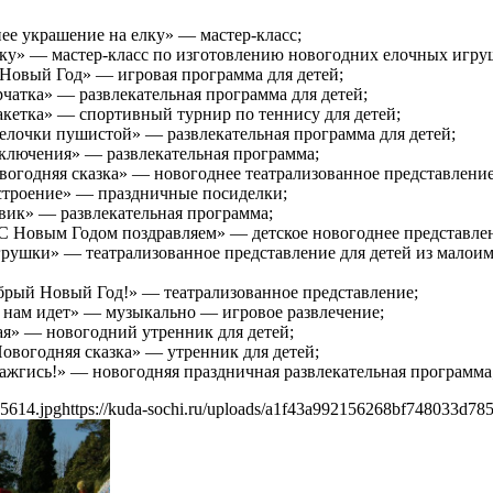
ее украшение на елку» — мастер-класс;
лку» — мастер-класс по изготовлению новогодних елочных игру
к Новый Год» — игровая программа для детей;
рчатка» — развлекательная программа для детей;
ракетка» — спортивный турнир по теннису для детей;
 елочки пушистой» — развлекательная программа для детей;
иключения» — развлекательная программа;
овогодняя сказка» — новогоднее театрализованное представление
астроение» — праздничные посиделки;
вик» — развлекательная программа;
«С Новым Годом поздравляем» — детское новогоднее представле
грушки» — театрализованное представление для детей из малои
добрый Новый Год!» — театрализованное представление;
 к нам идет» — музыкально — игровое развлечение;
ная» — новогодний утренник для детей;
Новогодняя сказка» — утренник для детей;
зажгись!» — новогодняя праздничная развлекательная программа
c5614.jpg
https://kuda-sochi.ru/uploads/a1f43a992156268bf748033d78