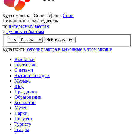
Куда сходить в Сочи. Афиша
Сочи
Помощник и путеводитель
по
интересным местам
и
лучшим событиям
Куда пойти
сегодня
завтра
в выходные
в этом месяце
Выставки
Фестивали
С детьми
Активный отдых
Музыка
Шоу
Праздники
Образование
Бесплатно
Музеи
Парки
Погулять
Туристу
Театры