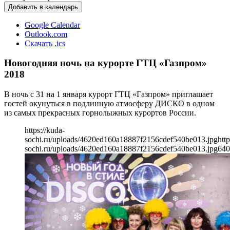
Добавить в календарь
Google Calendar
Outlook.com
Скачать .ics
Новогодняя ночь на курорте ГТЦ «Газпром»
2018
В ночь с 31 на 1 января курорт ГТЦ «Газпром» приглашает
гостей окунуться в подлинную атмосферу ДИСКО в одном
из самых прекрасных горнолыжных курортов России.
https://kuda-
sochi.ru/uploads/4620ed160a18887f2156cdef540be013.jpg
http
sochi.ru/uploads/4620ed160a18887f2156cdef540be013.jpg
640