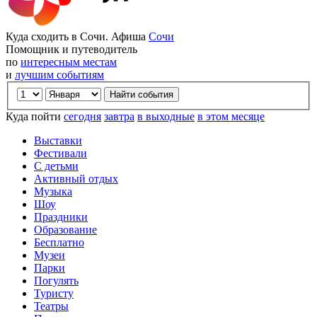
Куда сходить в Сочи. Афиша
Сочи
Помощник и путеводитель
по
интересным местам
и
лучшим событиям
Куда пойти
сегодня
завтра
в выходные
в этом месяце
Выставки
Фестивали
С детьми
Активный отдых
Музыка
Шоу
Праздники
Образование
Бесплатно
Музеи
Парки
Погулять
Туристу
Театры