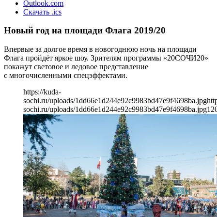
Outlook.com
Скачать .ics
Новый год на площади Флага 2019/20
Впервые за долгое время в новогоднюю ночь на площади
Флага пройдёт яркое шоу. Зрителям программы «20СОЧИ20»
покажут световое и ледовое представление
с многочисленными спецэффектами.
https://kuda-
sochi.ru/uploads/1dd66e1d244e92c9983bd47e9f4698ba.jpg
htt
sochi.ru/uploads/1dd66e1d244e92c9983bd47e9f4698ba.jpg
12