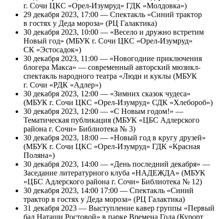
г. Сочи ЦКС «Орел-Изумруд» ГДК «Молдовка»)
29 декабря 2023, 17:00 — Спектакль «Синий трактор
в гостях у Деда мороза» (РЦ Галактика)
30 декабря 2023, 10:00 — «Весело и дружно встретим
Новый год» (МБУК г. Сочи ЦКС «Орел-Изумруд»
СК «Эстосадок»)
30 декабря 2023, 11:00 — «Новогодние приключения
блогера Макса» — современный авторский мюзикл-
спектакль народного театра «Люди и куклы (МБУК
г. Сочи «РДК «Адлер»)
30 декабря 2023, 12:00 — «Зимних сказок чудеса»
(МБУК г. Сочи ЦКС «Орел-Изумруд» СДК «Хлебороб»)
30 декабря 2023, 12:00 — «С Новым годом!» —
Тематическая публикация (МБУК «ЦБС Адлерского
района г. Сочи» Библиотека № 3)
30 декабря 2023, 18:00 — «Новый год в кругу друзей»
(МБУК г. Сочи ЦКС «Орел-Изумруд» ГДК «Красная
Поляна»)
30 декабря 2023, 14:00 — «День последний декабря» —
Заседание литературного клуба «НАДЕЖДА» (МБУК
«ЦБС Адлерского района г. Сочи» Библиотека № 12)
30 декабря 2023, 14:00 17:00 — Спектакль «Синий
трактор в гостях у Деда мороза» (РЦ Галактика)
31 декабря 2023 — Выступление кавер группы «Первый
бал Наташи Ростовой» в парке Времена Года (Курорт