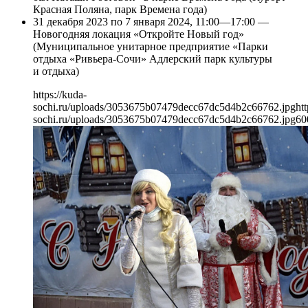
Красная Поляна, парк Времена года)
31 декабря 2023 по 7 января 2024, 11:00—17:00 —
Новогодняя локация «Откройте Новый год»
(Муниципальное унитарное предприятие «Парки
отдыха «Ривьера-Сочи» Адлерский парк культуры
и отдыха)
https://kuda-
sochi.ru/uploads/3053675b07479decc67dc5d4b2c66762.jpg
htt
sochi.ru/uploads/3053675b07479decc67dc5d4b2c66762.jpg
60