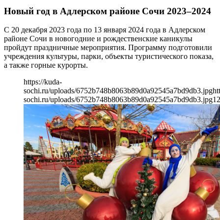
Новый год в Адлерском районе Сочи 2023–2024
С 20 декабря 2023 года по 13 января 2024 года в Адлерском
районе Сочи в новогодние и рождественские каникулы
пройдут праздничные мероприятия. Программу подготовили
учреждения культуры, парки, объекты туристического показа,
а также горные курорты.
https://kuda-
sochi.ru/uploads/6752b748b8063b89d0a92545a7bd9db3.jpg
ht
sochi.ru/uploads/6752b748b8063b89d0a92545a7bd9db3.jpg
1