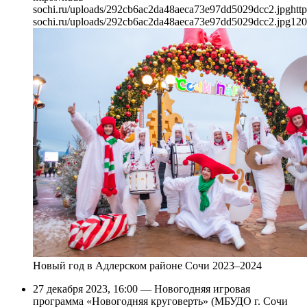
sochi.ru/uploads/292cb6ac2da48aeca73e97dd5029dcc2.jpg
http
sochi.ru/uploads/292cb6ac2da48aeca73e97dd5029dcc2.jpg
120
Новый год в Адлерском районе Сочи 2023–2024
27 декабря 2023, 16:00 — Новогодняя игровая
программа «Новогодняя круговерть» (МБУДО г. Сочи