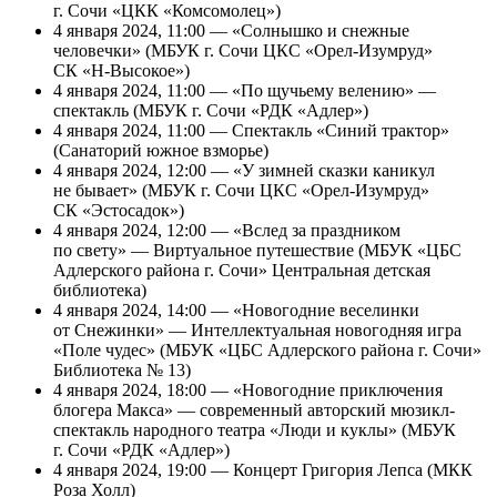
г. Сочи «ЦКК «Комсомолец»)
4 января 2024, 11:00 — «Солнышко и снежные
человечки» (МБУК г. Сочи ЦКС «Орел-Изумруд»
СК «Н-Высокое»)
4 января 2024, 11:00 — «По щучьему велению» —
спектакль (МБУК г. Сочи «РДК «Адлер»)
4 января 2024, 11:00 — Спектакль «Синий трактор»
(Санаторий южное взморье)
4 января 2024, 12:00 — «У зимней сказки каникул
не бывает» (МБУК г. Сочи ЦКС «Орел-Изумруд»
СК «Эстосадок»)
4 января 2024, 12:00 — «Вслед за праздником
по свету» — Виртуальное путешествие (МБУК «ЦБС
Адлерского района г. Сочи» Центральная детская
библиотека)
4 января 2024, 14:00 — «Новогодние веселинки
от Снежинки» — Интеллектуальная новогодняя игра
«Поле чудес» (МБУК «ЦБС Адлерского района г. Сочи»
Библиотека № 13)
4 января 2024, 18:00 — «Новогодние приключения
блогера Макса» — современный авторский мюзикл-
спектакль народного театра «Люди и куклы» (МБУК
г. Сочи «РДК «Адлер»)
4 января 2024, 19:00 — Концерт Григория Лепса (МКК
Роза Холл)