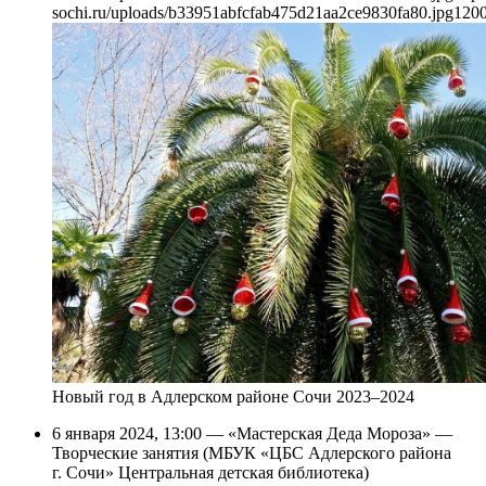
sochi.ru/uploads/b33951abfcfab475d21aa2ce9830fa80.jpg
120
Новый год в Адлерском районе Сочи 2023–2024
6 января 2024, 13:00 — «Мастерская Деда Мороза» —
Творческие занятия (МБУК «ЦБС Адлерского района
г. Сочи» Центральная детская библиотека)