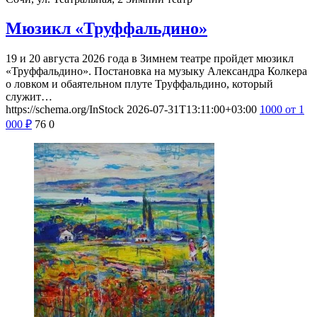
Мюзикл «Труффальдино»
19 и 20 августа 2026 года в Зимнем театре пройдет мюзикл
«Труффальдино». Постановка на музыку Александра Колкера
о ловком и обаятельном плуте Труффальдино, который
служит…
https://schema.org/InStock
2026-07-31T13:11:00+03:00
1000
от 1
000
₽
76
0