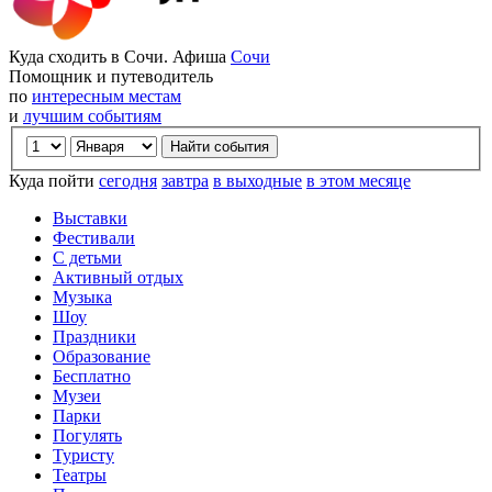
Куда сходить в Сочи. Афиша
Сочи
Помощник и путеводитель
по
интересным местам
и
лучшим событиям
Куда пойти
сегодня
завтра
в выходные
в этом месяце
Выставки
Фестивали
С детьми
Активный отдых
Музыка
Шоу
Праздники
Образование
Бесплатно
Музеи
Парки
Погулять
Туристу
Театры