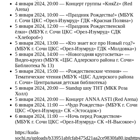
4 января 2024, 20:00 — Концерт группы «КняZz» (Red
Arena)
5 января 2024, 10:00 — «Праздник Рождества!» (МБУК
г. Сочи ЦКС «Орел-Изумруд» ГДК «Красная Поляна»)
5 января 2024, 12:00 — «Праздник Рождественской
ёлки» (МБУК г. Сочи ЦКС «Орел-Изумруд» СДК
«Хлебороб»)
5 января 2024, 13:00 — «Кто знает все про Новый год?»
(МБУК г. Сочи ЦКС «Орел-Изумруд» ГДК «Молдовка»)
5 января 2024, 14:00 — «Новогодняя кругосветка» —
Видео-круиз (МБУК «ЦБС Адлерского района г. Сочи»
Библиотека № 13)
5 января 2024, 15:00 — «Рождественские чтения» —
Тематические чтения (МБУК «ЦБС Адлерского района
г. Сочи» Центральная детская библиотека)
5 января 2024, 20:00 — Standup шоу ТНТ (МКК Роза
Холл)
5 января 2024, 20:00 — Концерт ANNA ASTI (Red Arena)
6 января 2024, 11:00 — «Чудо Рождества» (МБУК г. Сочи
ЦКС «Орел-Изумруд» СК «Эстосадок»)
6 января 2024, 11:00 — «Ночь перед Рождеством»
(МБУК г. Сочи ЦКС «Орел-Изумруд» СК «Н-Высокое»)
https://kuda-
sochi.ru/uploads/b33951abfcfab475d21aa2ce9830fa80.jpg
https