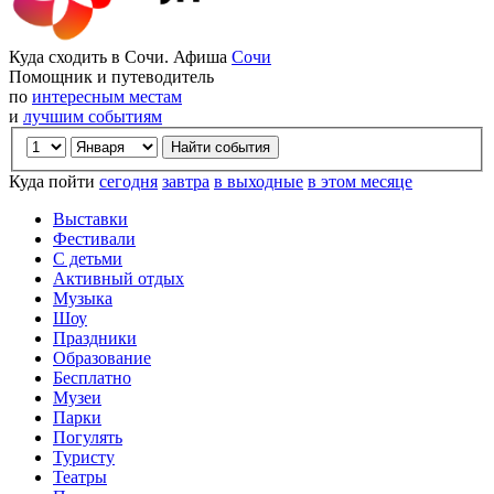
Куда сходить в Сочи. Афиша
Сочи
Помощник и путеводитель
по
интересным местам
и
лучшим событиям
Куда пойти
сегодня
завтра
в выходные
в этом месяце
Выставки
Фестивали
С детьми
Активный отдых
Музыка
Шоу
Праздники
Образование
Бесплатно
Музеи
Парки
Погулять
Туристу
Театры