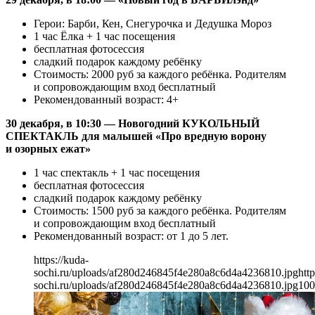
Герои: Барби, Кен, Снегурочка и Дедушка Мороз
1 час Ёлка + 1 час посещения
бесплатная фотосессия
сладкий подарок каждому ребёнку
Стоимость: 2000 руб за каждого ребёнка. Родителям
и сопровождающим вход бесплатный
Рекомендованный возраст: 4+
30 декабря, в 10:30 — Новогодний КУКОЛЬНЫЙ
СПЕКТАКЛЬ для малышей «Про вредную ворону
и озорных ежат»
1 час спектакль + 1 час посещения
бесплатная фотосессия
сладкий подарок каждому ребёнку
Стоимость: 1500 руб за каждого ребёнка. Родителям
и сопровождающим вход бесплатный
Рекомендованный возраст: от 1 до 5 лет.
https://kuda-
sochi.ru/uploads/af280d246845f4e280a8c6d4a4236810.jpg
http
sochi.ru/uploads/af280d246845f4e280a8c6d4a4236810.jpg
100