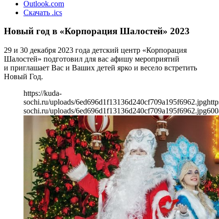
Outlook.com
Скачать .ics
Новый год в «Корпорация Шалостей» 2023
29 и 30 декабря 2023 года детский центр «Корпорация
Шалостей» подготовил для вас афишу мероприятий
и приглашает Вас и Ваших детей ярко и весело встретить
Новый Год.
https://kuda-
sochi.ru/uploads/6ed696d1f13136d240cf709a195f6962.jpg
http
sochi.ru/uploads/6ed696d1f13136d240cf709a195f6962.jpg
600