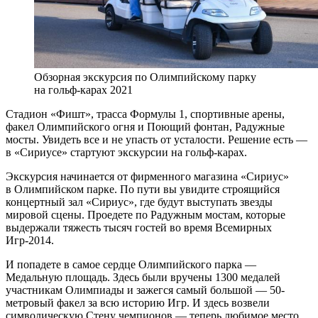
Обзорная экскурсия по Олимпийскому парку
на гольф-карах 2021
Стадион «Фишт», трасса Формулы 1, спортивные арены,
факел Олимпийского огня и Поющий фонтан, Радужные
мосты. Увидеть все и не упасть от усталости. Решение есть —
в «Сириусе» стартуют экскурсии на гольф-карах.
Экскурсия начинается от фирменного магазина «Сириус»
в Олимпийском парке. По пути вы увидите строящийся
концертный зал «Сириус», где будут выступать звезды
мировой сцены. Проедете по Радужным мостам, которые
выдержали тяжесть тысяч гостей во время Всемирных
Игр-2014.
И попадете в самое сердце Олимпийского парка —
Медальную площадь. Здесь были вручены 1300 медалей
участникам Олимпиады и зажегся самый большой — 50-
метровый факел за всю историю Игр. И здесь возвели
символическую Стену чемпионов — теперь любимое место