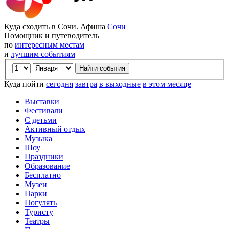
Куда сходить в Сочи. Афиша
Сочи
Помощник и путеводитель
по
интересным местам
и
лучшим событиям
Куда пойти
сегодня
завтра
в выходные
в этом месяце
Выставки
Фестивали
С детьми
Активный отдых
Музыка
Шоу
Праздники
Образование
Бесплатно
Музеи
Парки
Погулять
Туристу
Театры