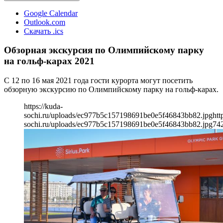
Google Calendar
Outlook.com
Скачать .ics
Обзорная экскурсия по Олимпийскому парку
на гольф-карах 2021
С 12 по 16 мая 2021 года гости курорта могут посетить
обзорную экскурсию по Олимпийскому парку на гольф-карах.
https://kuda-
sochi.ru/uploads/ec977b5c157198691be0e5f46843bb82.jpg
htt
sochi.ru/uploads/ec977b5c157198691be0e5f46843bb82.jpg
74