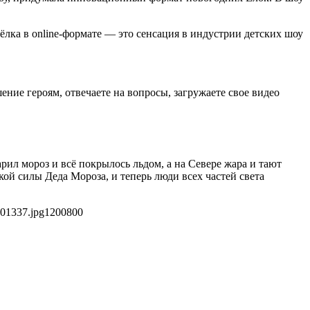
ёлка в online-формате — это сенсация в индустрии детских шоу
ние героям, отвечаете на вопросы, загружаете свое видео
рил мороз и всё покрылось льдом, а на Севере жара и тают
ой силы Деда Мороза, и теперь люди всех частей света
b01337.jpg
1200
800