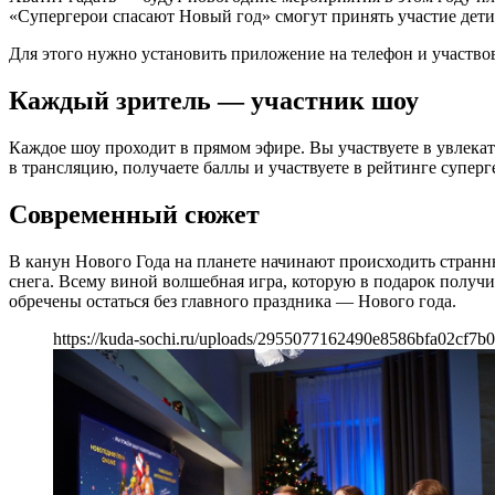
«Супергерои спасают Новый год» смогут принять участие дети 
Для этого нужно установить приложение на телефон и участвов
Каждый зритель — участник шоу
Каждое шоу проходит в прямом эфире. Вы участвуете в увлекат
в трансляцию, получаете баллы и участвуете в рейтинге супер
Современный сюжет
В канун Нового Года на планете начинают происходить странны
снега. Всему виной волшебная игра, которую в подарок получ
обречены остаться без главного праздника — Нового года.
https://kuda-sochi.ru/uploads/2955077162490e8586bfa02cf7b