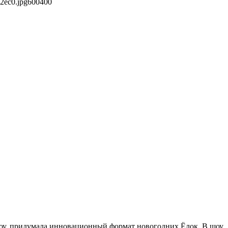
2ec0.jpg
600
400
 шоу, придумала инновационный формат новогодних Ёлок. В шоу