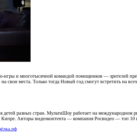
део-игры и многотысячной командой помощников — зрителей пр
а свои места. Только тогда Новый год смогут встретить на всех
я детей разных стран. МультиШоу работает на международном р
на Кипре. Авторы видеоконтента — компания Росвидео — топ 10
ерёлка.рф