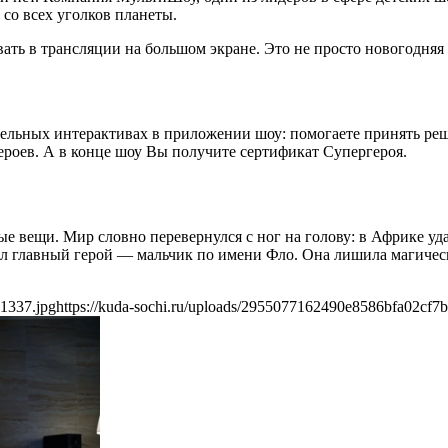
со всех уголков планеты.
ать в трансляции на большом экране. Это не просто новогодняя 
ельных интерактивах в приложении шоу: помогаете принять реше
героев. А в конце шоу Вы получите сертификат Супергероя.
е вещи. Мир словно перевернулся с ног на голову: в Африке уда
ил главный герой — мальчик по имени Фло. Она лишила магическ
01337.jpg
https://kuda-sochi.ru/uploads/2955077162490e8586bfa02cf7