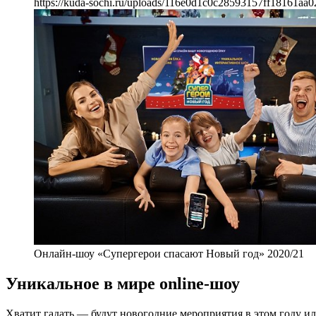
https://kuda-sochi.ru/uploads/116e0d1c0c28593157ff18161aa0
Онлайн-шоу «Супергерои спасают Новый год» 2020/21
Уникальное в мире online-шоу
Хватит гадать — будут новогодние мероприятия в этом году и