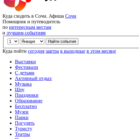
Куда сходить в Сочи. Афиша
Сочи
Помощник и путеводитель
по
интересным местам
и
лучшим событиям
Куда пойти
сегодня
завтра
в выходные
в этом месяце
Выставки
Фестивали
С детьми
Активный отдых
Музыка
Шоу
Праздники
Образование
Бесплатно
Музеи
Парки
Погулять
Туристу
Театры