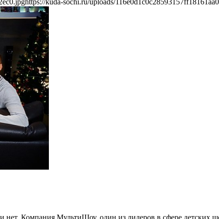
2ec0.jpg
https://kuda-sochi.ru/uploads/116e0d1c0c28593157ff18161aa0
ли нет. Компания МультиШоу, один из лидеров в сфере детских