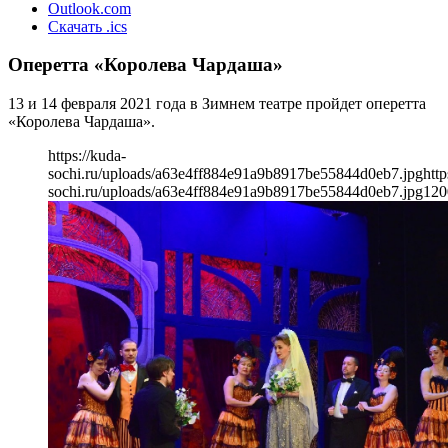
Outlook.com
Скачать .ics
Оперетта «Королева Чардаша»
13 и 14 февраля 2021 года в Зимнем театре пройдет оперетта
«Королева Чардаша».
https://kuda-
sochi.ru/uploads/a63e4ff884e91a9b8917be55844d0eb7.jpg
http
sochi.ru/uploads/a63e4ff884e91a9b8917be55844d0eb7.jpg
120