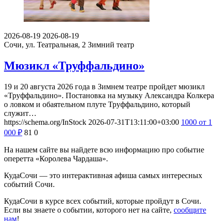
2026-08-19
2026-08-19
Сочи, ул. Театральная, 2
Зимний театр
Мюзикл «Труффальдино»
19 и 20 августа 2026 года в Зимнем театре пройдет мюзикл
«Труффальдино». Постановка на музыку Александра Колкера
о ловком и обаятельном плуте Труффальдино, который
служит…
https://schema.org/InStock
2026-07-31T13:11:00+03:00
1000
от 1
000
₽
81
0
На нашем сайте вы найдете всю информацию про событие
оперетта «Королева Чардаша».
КудаСочи — это интерактивная афиша самых интересных
событий Сочи.
КудаСочи в курсе всех событий, которые пройдут в Сочи.
Если вы знаете о событии, которого нет на сайте,
сообщите
нам
!