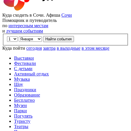
Куда сходить в Сочи. Афиша
Сочи
Помощник и путеводитель
по
интересным местам
и
лучшим событиям
Куда пойти
сегодня
завтра
в выходные
в этом месяце
Выставки
Фестивали
С детьми
Активный отдых
Музыка
Шоу
Праздники
Образование
Бесплатно
Музеи
Парки
Погулять
Туристу
Театры