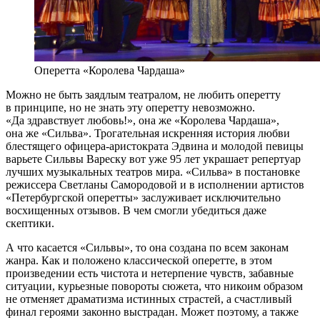
Оперетта «Королева Чардаша»
Можно не быть заядлым театралом, не любить оперетту
в принципе, но не знать эту оперетту невозможно.
«Да здравствует любовь!», она же «Королева Чардаша»,
она же «Сильва». Трогательная искренняя история любви
блестящего офицера-аристократа Эдвина и молодой певицы
варьете Сильвы Вареску вот уже 95 лет украшает репертуар
лучших музыкальных театров мира. «Сильва» в постановке
режиссера Светланы Самородовой и в исполнении артистов
«Петербургской оперетты» заслуживает исключительно
восхищенных отзывов. В чем смогли убедиться даже
скептики.
А что касается «Сильвы», то она создана по всем законам
жанра. Как и положено классической оперетте, в этом
произведении есть чистота и нетерпение чувств, забавные
ситуации, курьезные повороты сюжета, что никоим образом
не отменяет драматизма истинных страстей, а счастливый
финал героями законно выстрадан. Может поэтому, а также