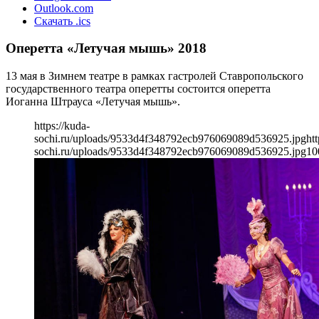
Outlook.com
Скачать .ics
Оперетта «Летучая мышь» 2018
13 мая в Зимнем театре в рамках гастролей Ставропольского
государственного театра оперетты состоится оперетта
Иоганна Штрауса «Летучая мышь».
https://kuda-
sochi.ru/uploads/9533d4f348792ecb976069089d536925.jpg
htt
sochi.ru/uploads/9533d4f348792ecb976069089d536925.jpg
10