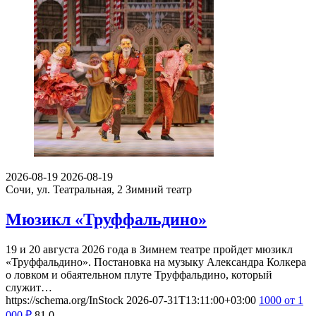
2026-08-19
2026-08-19
Сочи, ул. Театральная, 2
Зимний театр
Мюзикл «Труффальдино»
19 и 20 августа 2026 года в Зимнем театре пройдет мюзикл
«Труффальдино». Постановка на музыку Александра Колкера
о ловком и обаятельном плуте Труффальдино, который
служит…
https://schema.org/InStock
2026-07-31T13:11:00+03:00
1000
от 1
000
₽
81
0