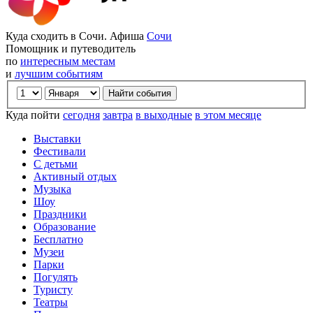
Куда сходить в Сочи. Афиша
Сочи
Помощник и путеводитель
по
интересным местам
и
лучшим событиям
Куда пойти
сегодня
завтра
в выходные
в этом месяце
Выставки
Фестивали
С детьми
Активный отдых
Музыка
Шоу
Праздники
Образование
Бесплатно
Музеи
Парки
Погулять
Туристу
Театры