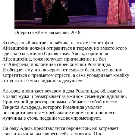
Оперетта «Летучая мышь» 2018
За неудачный выстрел в рябчика на охоте Генрих фон
Айзенштейн должен отправиться в тюрьму, но вместо этого
едет на бал к князю Орловскому. Адель, горничная
Айзенштейна, тоже получает приглашение на бал −
от Альфреда, поклонника своей хозяйки Розалинды.
И обещает ему, что вечером тот сможет беспрепятственно
встретиться с предметом страсти, а сама уговаривает хозяйку
отпустить её «на свидание к дедушке».
Альфред проникает вечером в дом Розалинды, облачается
в халат мужа и разыгрывает за ужином семейную идиллию.
Пришедший директор тюрьмы забирает с собой вместо
Генриха Альфреда, которого Розалинда умоляет
не сопротивляется − пребывание в доме постороннего
мужчины в столь поздний час компрометирует.
На балу Адель представляется баронессой, но встречает
своего хозяина, выдавшего себя за маркиза. Они