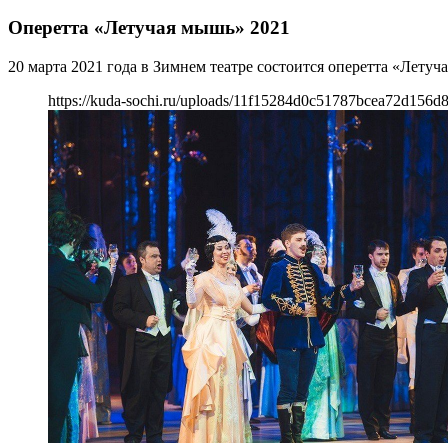
Оперетта «Летучая мышь» 2021
20 марта 2021 года в Зимнем театре состоится оперетта «Летуч
https://kuda-sochi.ru/uploads/11f15284d0c51787bcea72d156d