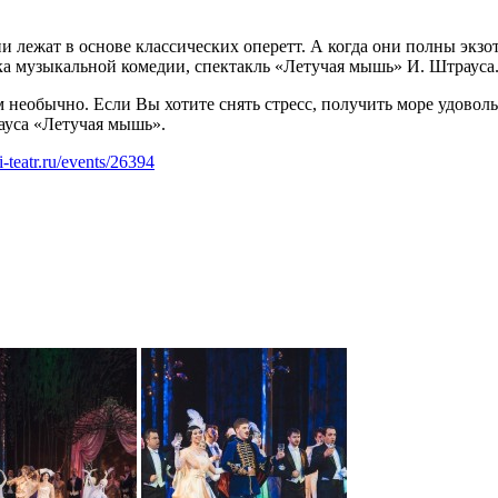
лежат в основе классических оперетт. А когда они полны экзот
ка музыкальной комедии, спектакль «Летучая мышь» И. Штрауса
ем необычно. Если Вы хотите снять стресс, получить море удово
ауса «Летучая мышь».
ii-teatr.ru/events/26394