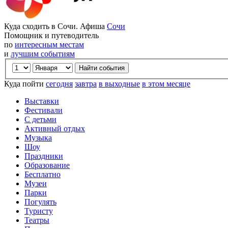
Куда сходить в Сочи. Афиша
Сочи
Помощник и путеводитель
по
интересным местам
и
лучшим событиям
Куда пойти
сегодня
завтра
в выходные
в этом месяце
Выставки
Фестивали
С детьми
Активный отдых
Музыка
Шоу
Праздники
Образование
Бесплатно
Музеи
Парки
Погулять
Туристу
Театры