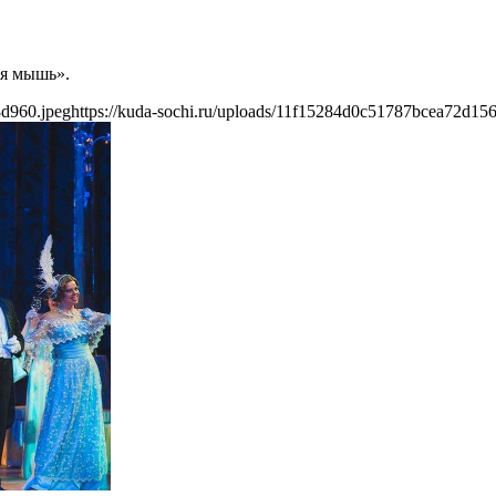
ая мышь».
8d960.jpeg
https://kuda-sochi.ru/uploads/11f15284d0c51787bcea72d15