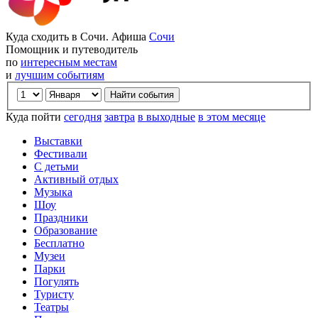
Куда сходить в Сочи. Афиша
Сочи
Помощник и путеводитель
по
интересным местам
и
лучшим событиям
Куда пойти
сегодня
завтра
в выходные
в этом месяце
Выставки
Фестивали
С детьми
Активный отдых
Музыка
Шоу
Праздники
Образование
Бесплатно
Музеи
Парки
Погулять
Туристу
Театры