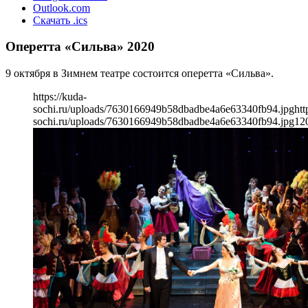
Outlook.com
Скачать .ics
Оперетта «Сильва» 2020
9 октября в Зимнем театре состоится оперетта «Сильва».
https://kuda-
sochi.ru/uploads/7630166949b58dbadbe4a6e63340fb94.jpg
htt
sochi.ru/uploads/7630166949b58dbadbe4a6e63340fb94.jpg
12