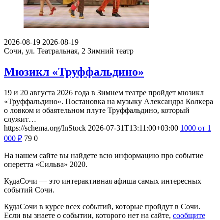
2026-08-19
2026-08-19
Сочи, ул. Театральная, 2
Зимний театр
Мюзикл «Труффальдино»
19 и 20 августа 2026 года в Зимнем театре пройдет мюзикл
«Труффальдино». Постановка на музыку Александра Колкера
о ловком и обаятельном плуте Труффальдино, который
служит…
https://schema.org/InStock
2026-07-31T13:11:00+03:00
1000
от 1
000
₽
79
0
На нашем сайте вы найдете всю информацию про событие
оперетта «Сильва» 2020.
КудаСочи — это интерактивная афиша самых интересных
событий Сочи.
КудаСочи в курсе всех событий, которые пройдут в Сочи.
Если вы знаете о событии, которого нет на сайте,
сообщите