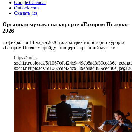
Google Calendar
Outlook.com
Скачать .ics
Органная музыка на курорте «Газпром Поляна»
2026
25 февраля и 14 марта 2026 года впервые в истории курорта
«Газпром Поляна» пройдут концерты органной музыки.
https://kuda-
sochi.ru/uploads/5f1067cdbf24c9449eb8ad8f39ced36e.jpeg
htt
sochi.ru/uploads/5f1067cdbf24c9449eb8ad8f39ced36e.jpeg
12