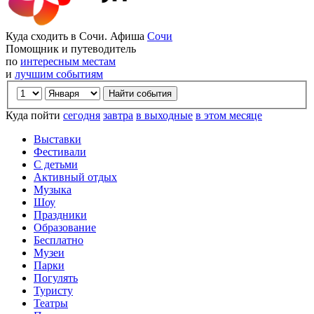
Куда сходить в Сочи. Афиша
Сочи
Помощник и путеводитель
по
интересным местам
и
лучшим событиям
Куда пойти
сегодня
завтра
в выходные
в этом месяце
Выставки
Фестивали
С детьми
Активный отдых
Музыка
Шоу
Праздники
Образование
Бесплатно
Музеи
Парки
Погулять
Туристу
Театры