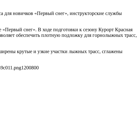
сса для новичков «Первый снег», инструкторские службы
 «Первый снег». В ходе подготовки к сезону Курорт Красная
зволяет обеспечить плотную подложку для горнолыжных трасс,
сширены крутые и узкие участки лыжных трасс, сглажены
49c011.png
1200
800