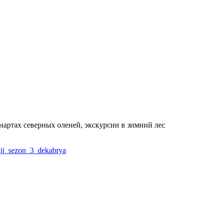
нартах северных оленей, экскурсии в зимний лес
nyij_sezon_3_dekabrya