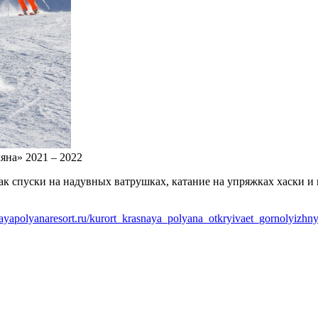
яна» 2021 – 2022
ак спуски на надувных ватрушках, катание на упряжках хаски и 
snayapolyanaresort.ru/kurort_krasnaya_polyana_otkryivaet_gornolyizh