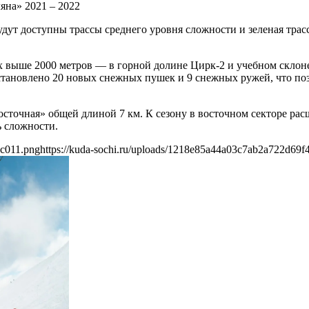
яна» 2021 – 2022
удут доступны трассы среднего уровня сложности и зеленая тра
х выше 2000 метров — в горной долине Цирк-2 и учебном склоне
становлено 20 новых снежных пушек и 9 снежных ружей, что по
осточная» общей длиной 7 км. К сезону в восточном секторе ра
ь сложности.
9c011.png
https://kuda-sochi.ru/uploads/1218e85a44a03c7ab2a722d69f