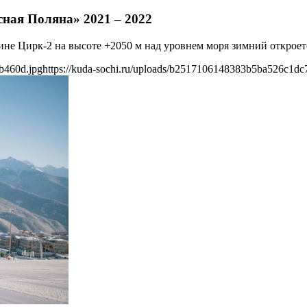
ная Поляна» 2021 – 2022
лине Цирк-2 на высоте +2050 м над уровнем моря зимний открое
b460d.jpg
https://kuda-sochi.ru/uploads/b2517106148383b5ba526c1dc