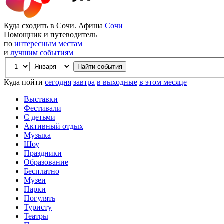
Куда сходить в Сочи. Афиша
Сочи
Помощник и путеводитель
по
интересным местам
и
лучшим событиям
Куда пойти
сегодня
завтра
в выходные
в этом месяце
Выставки
Фестивали
С детьми
Активный отдых
Музыка
Шоу
Праздники
Образование
Бесплатно
Музеи
Парки
Погулять
Туристу
Театры