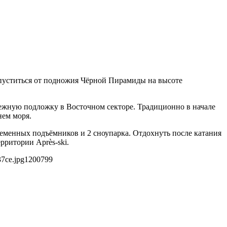
спуститься от подножия Чёрной Пирамиды на высоте
снежную подложку в Восточном секторе. Традиционно в начале
нем моря.
временных подъёмников и 2 сноупарка. Отдохнуть после катания
рритории Après-ski.
37ce.jpg
1200
799