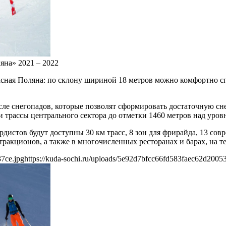
яна» 2021 – 2022
расная Поляна: по склону шириной 18 метров можно комфортно 
после снегопадов, которые позволят сформировать достаточную 
 трассы центрального сектора до отметки 1460 метров над уров
дистов будут доступны 30 км трасс, 8 зон для фрирайда, 13 со
тракционов, а также в многочисленных ресторанах и барах, на те
37ce.jpg
https://kuda-sochi.ru/uploads/5e92d7bfcc66fd583faec62d2005