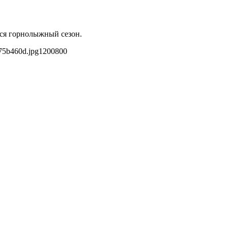
тся горнолыжный сезон.
75b460d.jpg
1200
800