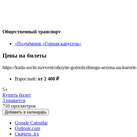
Общественный транспорт
«Подъёмник «Горная карусель»
Цены на билеты
https://kuda-sochi.ru/event/otkrytie-gornolyzhnogo-sezona-na-kurort
Взрослый:
от 2 400
₽
5+
Купить билет
3 нравится
710
просмотров
Добавить в календарь
Google Calendar
Outlook.com
Скачать .ics