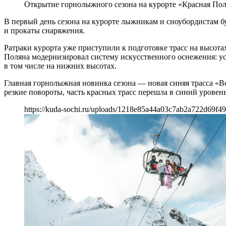
Открытие горнолыжного сезона на курорте «Красная Пол
В первый день сезона на курорте лыжникам и сноубордистам б
и прокаты снаряжения.
Ратраки курорта уже приступили к подготовке трасс на высота
Поляна модернизировал систему искусственного оснежения: у
в том числе на нижних высотах.
Главная горнолыжная новинка сезона — новая синяя трасса «В
резкие повороты, часть красных трасс перешла в синий уровен
https://kuda-sochi.ru/uploads/1218e85a44a03c7ab2a722d69f4